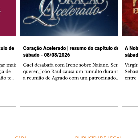
ulo de
Coração Acelerado | resumo do capítulo de
A Nob
sábado - 08/08/2026
sábad
gar mais
Gael desabafa com Irene sobre Naiane. Sem
Virgí
ça de
querer, João Raul causa um tumulto durante
Sebas
 não tem
a reunião de Agrado com um patrocinador.
entre
ia.
Zilá orienta Osmar a seguir Cinara, que
que B
ão de
percebe a movimentação e alerta Ronei.
nega 
ntino
Palhares confronta Cinara sobre a
Tonho
aproximação com Ronei. Eduarda pensa
a fam
una no
em pedir a Valéria para ficar com Sol. Gael
com O
a. Dora
decide terminar com Naiane. João Raul
e é d
m
inventa para Agrado que não está
comen
Editorias
Editais Certificados
Lyris
conseguindo conviver com seu sucesso, e
tungs
urante de
termina o relacionamento dos dois.
Dióge