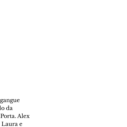
 gangue 
o da 
orta. Alex 
 Laura e 