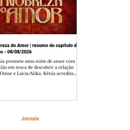
reza do Amor | resumo do capítulo de
o - 08/08/2026
nia promete uma noite de amor com
tião em troca de descobrir a relação
 Omar e Lúcia/Alika. Kênia acredita
inta esteja mesmo ao lado de Jendal, e
o convite para jantar com os dois.
 desabafa com Casemiro e conta que
ília de Lúcia/Alika tem uma dívida
mar. Ana Maria vai à casa de Manoel
estratada por Fortunato. José e Omar
tam sobre a possível jazida de
Siga
Jornale
tênio na região. Virgínia provoca
nes na frente de Marta. Binta s