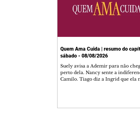
Quem Ama Cuida | resumo do capít
sábado - 08/08/2026
Suely avisa a Ademir para não che
perto dela. Nancy sente a indiferen
Camilo. Tiago diz a Ingrid que ela
competência para presidir a joalher
André conta a Pedro que a associaç
advogados expulsou Ademir. Laure
contrata Adriana para servir no
restaurante. Adriana vê Pedro e Br
restaurante. Bruna provoca Adrian
pede ajuda a André para marcar u
Contato comercial
encontro com Suely. Adriana diz a 
mmjornale@gmail.com
que está feliz trabalhando no resta