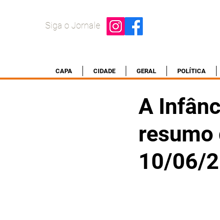
Siga o Jornale
CAPA
CIDADE
GERAL
POLÍTICA
A Infânc
resumo 
10/06/