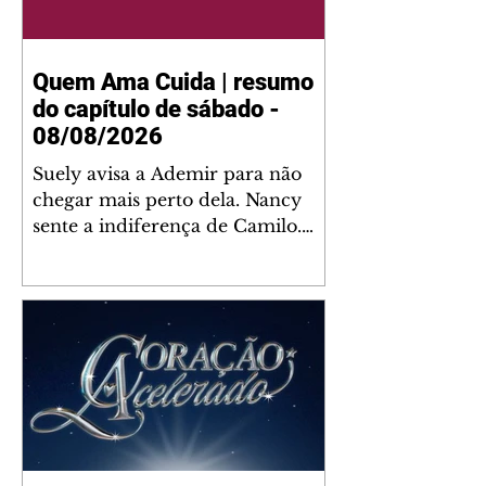
Quem Ama Cuida | resumo
do capítulo de sábado -
08/08/2026
Suely avisa a Ademir para não
chegar mais perto dela. Nancy
sente a indiferença de Camilo.
Tiago diz a Ingrid que ela não
tem competência para presidir a
joalheria. André conta a Pedro
que a associação de advogados
expulsou Ademir. Laurentino
contrata Adriana para servir no
restaurante. Adriana vê Pedro e
Bruna no restaurante. Bruna
provoca Adriana. Dora pede