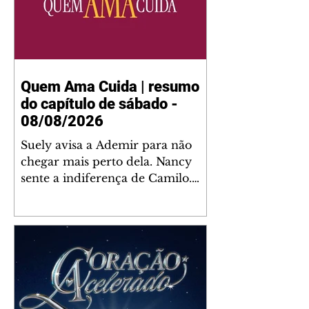
Quem Ama Cuida | resumo
do capítulo de sábado -
08/08/2026
Suely avisa a Ademir para não
chegar mais perto dela. Nancy
sente a indiferença de Camilo.
Tiago diz a Ingrid que ela não
tem competência para presidir a
joalheria. André conta a Pedro
que a associação de advogados
expulsou Ademir. Laurentino
contrata Adriana para servir no
restaurante. Adriana vê Pedro e