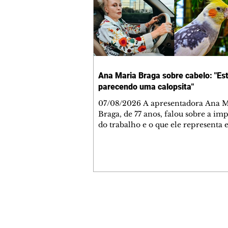
Ana Maria Braga sobre cabelo: "Es
parecendo uma calopsita"
07/08/2026 A apresentadora Ana Maria
Braga, de 77 anos, falou sobre a im
do trabalho e o que ele representa 
vida. A veterana chegou à TV Glo
1999 e continua fazendo sucesso no
matinal. A comunicadora global c
papo descontraído, gravado por seu
o jornalista Fábio Arruda, e comentou sobre
a importância de se estabelecer um
para o fim de semana, a fim de torn
Contato comercial
semana leve. "Digo que quinta-feira
mmjornale@gmail.com
melhor dia da semana por
Telefone: (41) 99978-9956