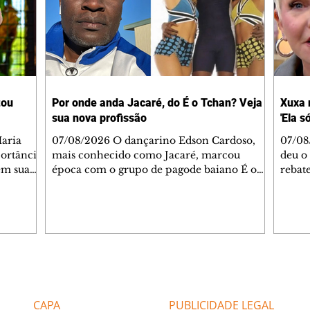
tou
Por onde anda Jacaré, do É o Tchan? Veja
Xuxa 
sua nova profissão
'Ela s
07/08/2026 O dançarino Edson Cardoso,
07/08
portância
mais conhecido como Jacaré, marcou
deu o 
em sua
época com o grupo de pagode baiano É o
rebate
bo em
Tchan, que dominou as paradas de sucesso
58, s
 período
do Brasil durante os anos 90. Mais de 20
Rainh
omeçou o
anos depois, ele vive uma nova fase após
mensa
 esposo,
mudar de país e de carreira. Morando no
reper
Canadá desde 2016 com a esposa, Gabriela
sobre 
 plano
Mesquita, e os dois filhos, o artista agora
apres
ar a
atua no setor de restauração de imóveis. "O
comen
Editorias
Editais Certificados
 é o
que acontece é que aqui tem muito
jorna
alagamento nas casas ou incêndios. E aí, q
caso e
CAPA
PUBLICIDADE LEGAL