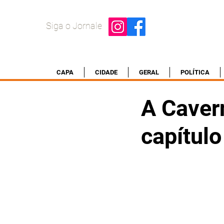
Siga o Jornale
CAPA
CIDADE
GERAL
POLÍTICA
A Caver
capítulo