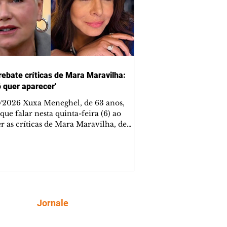
rebate críticas de Mara Maravilha:
ó quer aparecer'
/2026 Xuxa Meneghel, de 63 anos,
que falar nesta quinta-feira (6) ao
r as críticas de Mara Maravilha, de
obre a turnê "O Último Voo da Nave". A
a dos Baixinhos deixou uma
gem bem direta em um vídeo que
cutia as declarações da apresentadora
os figurinos usados por ela durante as
entações. A resposta aconteceu nos
tários de uma publicação do
Siga
Jornale
lista Márcio Rolim, que analisava o
 defendia que artistas não devem ser j