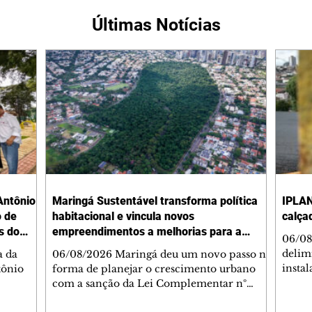
Últimas Notícias
Antônio
Maringá Sustentável transforma política
IPLAN
o de
habitacional e vincula novos
calça
s do
empreendimentos a melhorias para a
06/08
cidade
delimi
a da
06/08/2026 Maringá deu um novo passo na
insta
tônio
forma de planejar o crescimento urbano
de se
com a sanção da Lei Complementar nº
de pe
res com
1.544, que institui o Programa Maringá
ou pio