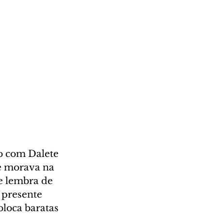
o com Dalete 
e morava na 
se lembra de 
presente 
loca baratas 