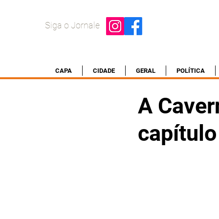
Siga o Jornale
CAPA
CIDADE
GERAL
POLÍTICA
A Caver
capítulo