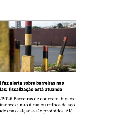
 faz alerta sobre barreiras nas
das: fiscalização está atuando
/2026 Barreiras de concreto, blocos
tadores junto à rua ou trilhos de aço
lados nas calçadas são proibidos. Além
rem obstáculos para a livre circulação
destres, essas estruturas podem causar
rar acidentes de trânsito — e os