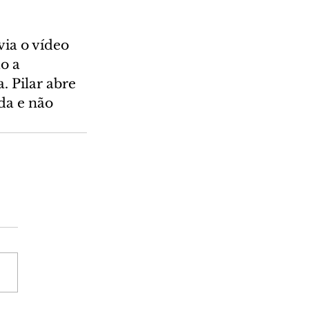
ia o vídeo 
o a 
 Pilar abre 
da e não 