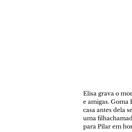
Elisa grava o mo
e amigas. Goma B
casa antes dela s
uma filhachamad
para Pilar em ho