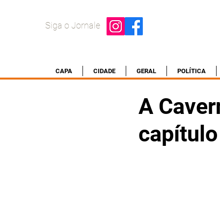
Siga o Jornale
CAPA
CIDADE
GERAL
POLÍTICA
A Caver
capítul