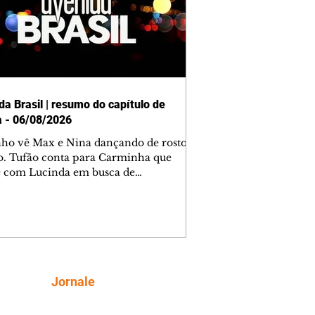
da Brasil | resumo do capítulo de
a - 06/08/2026
nho vê Max e Nina dançando de rosto
o. Tufão conta para Carminha que
e com Lucinda em busca de
mações sobre Rita. Nina despista Max
cura Jorginho, mas não o encontra.
se muda para a casa de Jorginho.
isa pensa em reconquistar Silas.
nes diz a Roni e Leandro que o
ro Tavinho Nunes assistirá ao jogo.
ica e Noêmia perseguem Cadinho na
Siga
Jornale
 deserta. Dolores sugere que Roni peça
n em casamento. Cadinho consegue