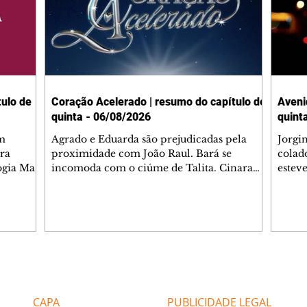
ulo de
Coração Acelerado | resumo do capítulo de
Aveni
quinta - 06/08/2026
quint
m
Agrado e Eduarda são prejudicadas pela
Jorgi
ra
proximidade com João Raul. Bará se
colad
ogia Mau
incomoda com o ciúme de Talita. Cinara
estev
e Rafael
desabafa com Ronei e decide passar uns
infor
dias na casa de Palhares. Agrado pede para
e pro
 casal.
ter uma conversa com Eduarda. Janete
Iran 
 de
confronta Zilá, que garante à irmã que não
Monal
o marido
conhece Verônica. Ronei reconhece uma
Dióge
 seu
possível bolsa de Zilá entre os pertences de
olhei
l
Verônica, e liga para Cinara. Agrado pensa
Verôn
Editorias
Editais Certificados
ntar no
em desfazer sua dupla com Eduarda para
praia
 o
ajudar João Raul sem prejudicar a amiga.
Suele
CAPA
PUBLICIDADE LEGAL