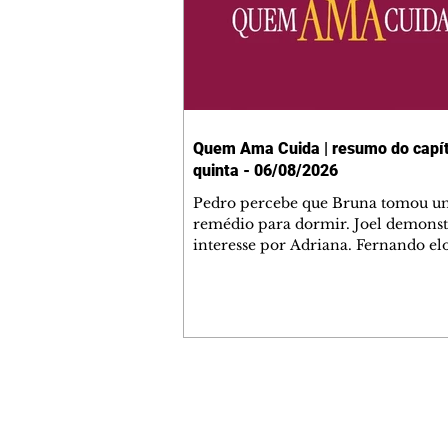
Quem Ama Cuida | resumo do capít
quinta - 06/08/2026
Pedro percebe que Bruna tomou u
remédio para dormir. Joel demonst
interesse por Adriana. Fernando el
Mau. Bia não gosta quando Brigitte 
se sentam à mesa com ela e César,
atrapalhando o jantar romântico do
Bruna se aproveita da preocupação
Pedro com sua saúde para manter 
ao seu lado. Elenice acusa Rosa por
desentendimento com Adriana. Joe
Contato comercial
convida Adriana e a família para ja
mmjornale@gmail.com
restaurante. Otoniel se depara com
Telefone: (41) 99978-9956