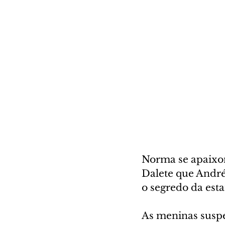
Norma se apaixon
Dalete que Andr
o segredo da est
As meninas suspei