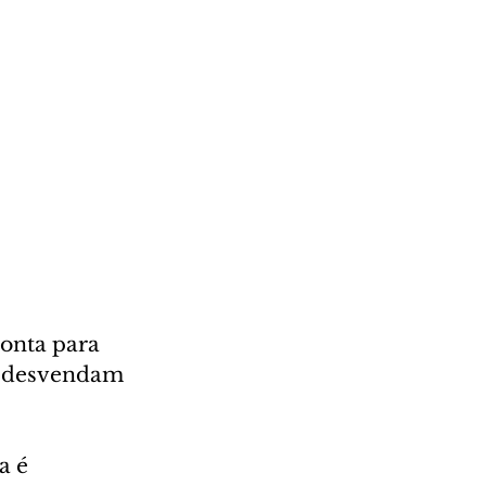
onta para 
a desvendam 
a é 