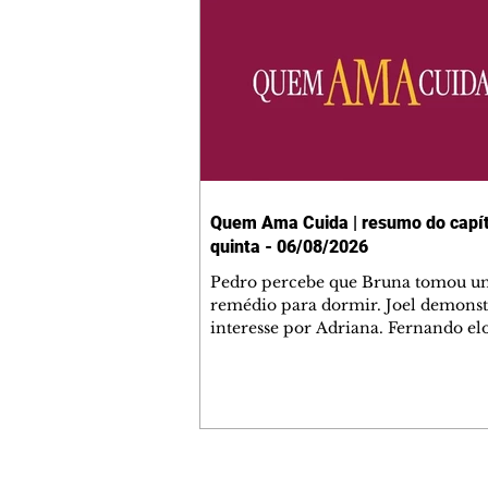
Quem Ama Cuida | resumo do capít
quinta - 06/08/2026
Pedro percebe que Bruna tomou u
remédio para dormir. Joel demonst
interesse por Adriana. Fernando el
Mau. Bia não gosta quando Brigitte 
se sentam à mesa com ela e César,
atrapalhando o jantar romântico do
Bruna se aproveita da preocupação
Pedro com sua saúde para manter 
ao seu lado. Elenice acusa Rosa por
desentendimento com Adriana. Joe