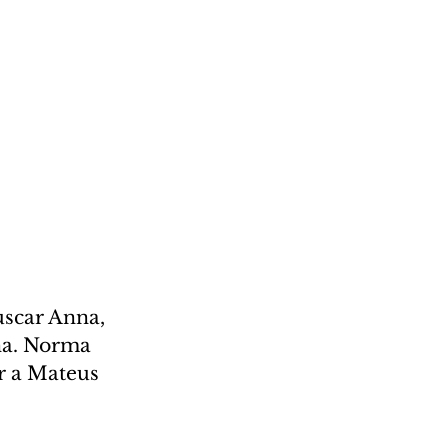
uscar Anna, 
na. Norma 
r a Mateus 