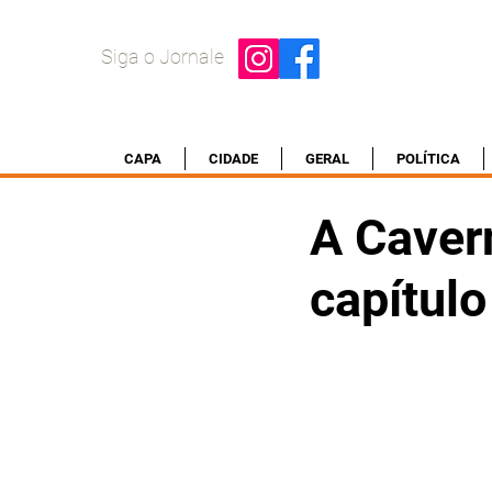
Siga o Jornale
CAPA
CIDADE
GERAL
POLÍTICA
A Caver
capítulo