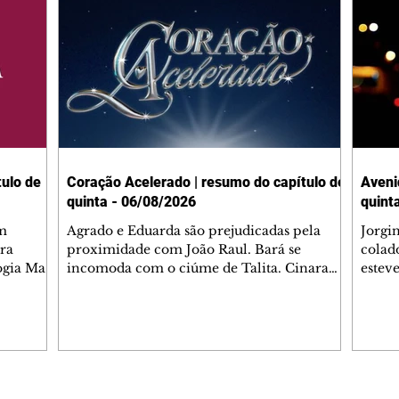
ulo de
Coração Acelerado | resumo do capítulo de
Aveni
quinta - 06/08/2026
quint
m
Agrado e Eduarda são prejudicadas pela
Jorgi
ra
proximidade com João Raul. Bará se
colad
ogia Mau
incomoda com o ciúme de Talita. Cinara
estev
e Rafael
desabafa com Ronei e decide passar uns
infor
dias na casa de Palhares. Agrado pede para
e pro
 casal.
ter uma conversa com Eduarda. Janete
Iran 
 de
confronta Zilá, que garante à irmã que não
Monal
o marido
conhece Verônica. Ronei reconhece uma
Dióge
 seu
possível bolsa de Zilá entre os pertences de
olhei
l
Verônica, e liga para Cinara. Agrado pensa
Verôn