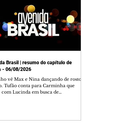
da Brasil | resumo do capítulo de
a - 06/08/2026
nho vê Max e Nina dançando de rosto
o. Tufão conta para Carminha que
e com Lucinda em busca de
mações sobre Rita. Nina despista Max
cura Jorginho, mas não o encontra.
se muda para a casa de Jorginho.
isa pensa em reconquistar Silas.
nes diz a Roni e Leandro que o
ro Tavinho Nunes assistirá ao jogo.
ica e Noêmia perseguem Cadinho na