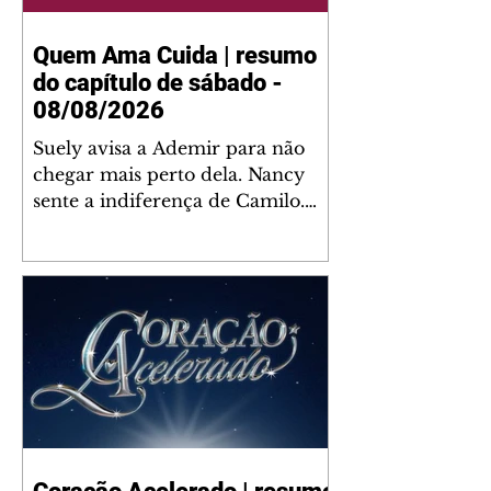
Quem Ama Cuida | resumo
do capítulo de sábado -
08/08/2026
Suely avisa a Ademir para não
chegar mais perto dela. Nancy
sente a indiferença de Camilo.
Tiago diz a Ingrid que ela não
tem competência para presidir a
joalheria. André conta a Pedro
que a associação de advogados
expulsou Ademir. Laurentino
contrata Adriana para servir no
restaurante. Adriana vê Pedro e
Bruna no restaurante. Bruna
provoca Adriana. Dora pede
ajuda a André para marcar um
encontro com Suely. Adriana diz