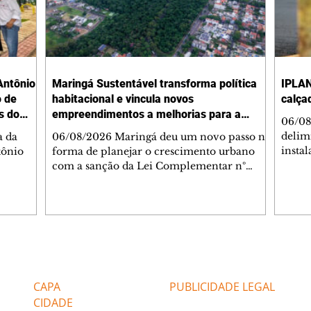
Antônio
Maringá Sustentável transforma política
IPLAN
o de
habitacional e vincula novos
calça
s do
empreendimentos a melhorias para a
06/08
cidade
delimi
a da
06/08/2026 Maringá deu um novo passo na
insta
tônio
forma de planejar o crescimento urbano
de se
com a sanção da Lei Complementar nº
de pe
res com
1.544, que institui o Programa Maringá
ou pio
Dr.
Sustentável. A nova legislação estabelece
propr
regras para a criação de Zonas Especiais de
respon
ra, 6. O
Interesse Social (Zeis) e cria um modelo
Pesqu
liam as
que une produção de moradias, ocupação
(IPLAN
inteligente do território e melhorias que
Editorias
Editais Certificados
fiscal
s
beneficiam toda a população. O principal
essas
avanço da lei é mudar a lógica de concessão
CAPA
PUBLICIDADE LEGAL
 as
de benefícios urbanísticos frente
CIDADE