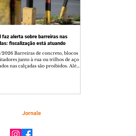
 faz alerta sobre barreiras nas
das: fiscalização está atuando
/2026 Barreiras de concreto, blocos
tadores junto à rua ou trilhos de aço
lados nas calçadas são proibidos. Além
rem obstáculos para a livre circulação
destres, essas estruturas podem causar
rar acidentes de trânsito — e os
ietários dos imóveis podem ser
sabilizados. O alerta é do Instituto de
isa e Planejamento de Ponta Grossa
), que está intensificando a
Siga
Jornale
ização sobre as calçadas, o que inclui
 barreiras. Um ca