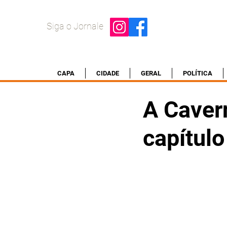
Siga o Jornale
CAPA
CIDADE
GERAL
POLÍTICA
A Caver
capítulo