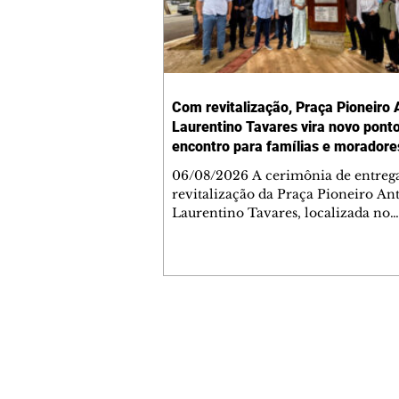
Com revitalização, Praça Pioneiro 
Laurentino Tavares vira novo pont
encontro para famílias e moradore
Jardim Liberdade
06/08/2026 A cerimônia de entreg
revitalização da Praça Pioneiro An
Laurentino Tavares, localizada no
cruzamento da Avenida dos Palma
as ruas Laudelino Pedro da Silva e 
Chrisóstomo Capinan, no Jardim
Liberdade, ocorreu nesta quinta-fei
espaço recebeu melhorias que amp
opções de lazer e convivência da
Contato comercial
comunidade, tornando a praça mai
mmjornale@gmail.com
acessível, segura e confortável para
Telefone: (41) 99978-9956
moradores de todas as idades. Entre