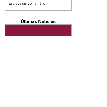
Escreva um comentário
Últimas Notícias
Quem Ama Cuida | resumo
do capítulo de sábado -
08/08/2026
Suely avisa a Ademir para não
chegar mais perto dela. Nancy
sente a indiferença de Camilo.