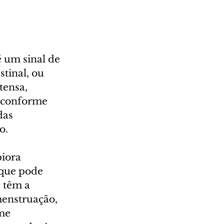
 um sinal de 
tinal, ou 
tensa, 
 conforme 
das 
o. 
iora 
que pode 
 têm a 
enstruação, 
me 