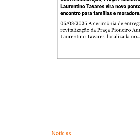
Laurentino Tavares vira novo pont
encontro para famílias e moradore
Jardim Liberdade
06/08/2026 A cerimônia de entreg
revitalização da Praça Pioneiro An
Laurentino Tavares, localizada no
cruzamento da Avenida dos Palma
as ruas Laudelino Pedro da Silva e 
Chrisóstomo Capinan, no Jardim
Liberdade, ocorreu nesta quinta-fei
espaço recebeu melhorias que amp
opções de lazer e convivência da
Contato comercial
comunidade, tornando a praça mai
mmjornale@gmail.com
acessível, segura e confortável para
Telefone: (41) 99978-9956
moradores de todas as idades. Entre
intervenções estão a instalação d
Redação
E-mail:
redacaojornale@gmail.com
Site de
Notícias
de Curitiba / Paraná