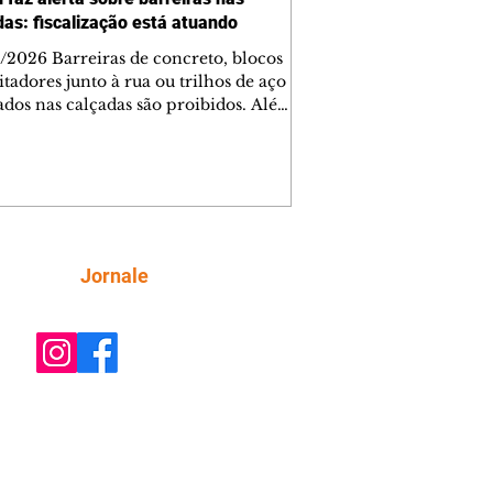
das: fiscalização está atuando
/2026 Barreiras de concreto, blocos
tadores junto à rua ou trilhos de aço
lados nas calçadas são proibidos. Além
rem obstáculos para a livre circulação
destres, essas estruturas podem causar
rar acidentes de trânsito — e os
ietários dos imóveis podem ser
sabilizados. O alerta é do Instituto de
isa e Planejamento de Ponta Grossa
), que está intensificando a
Siga
Jornale
ização sobre as calçadas, o que inclui
 barreiras. Um ca