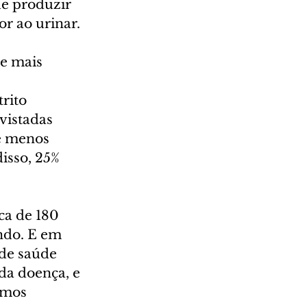
e produzir 
r ao urinar. 
e mais 
 
rito 
vistadas 
e menos 
sso, 25% 
a de 180 
do. E em 
de saúde 
da doença, e 
amos 