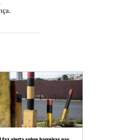
 
nça. 
 faz alerta sobre barreiras nas