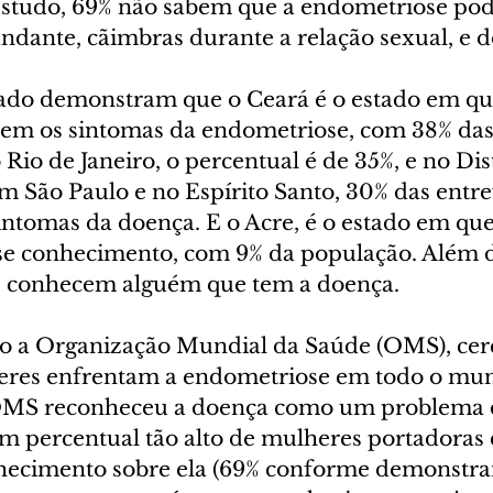
studo, 69% não sabem que a endometriose pod
dante, cãimbras durante a relação sexual, e do
ado demonstram que o Ceará é o estado em qu
em os sintomas da endometriose, com 38% das
 Rio de Janeiro, o percentual é de 35%, e no Dist
em São Paulo e no Espírito Santo, 30% das entre
intomas da doença. E o Acre, é o estado em qu
e conhecimento, com 9% da população. Além di
s conhecem alguém que tem a doença.
 a Organização Mundial da Saúde (OMS), cerc
eres enfrentam a endometriose em todo o mun
a OMS reconheceu a doença como um problema 
um percentual tão alto de mulheres portadoras 
hecimento sobre ela (69% conforme demonstr