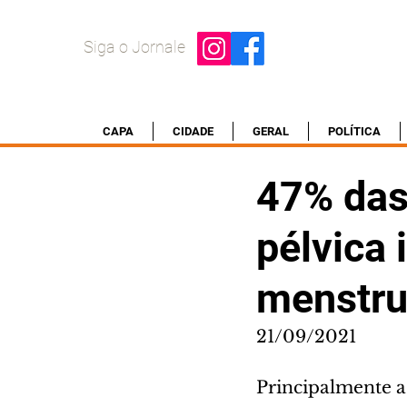
Siga o Jornale
CAPA
CIDADE
GERAL
POLÍTICA
47% das
pélvica 
menstru
21/09/2021
Principalmente a