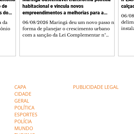
o de
habitacional e vincula novos
calça
s do
empreendimentos a melhorias para a
06/08
cidade
delimi
a da
06/08/2026 Maringá deu um novo passo na
insta
tônio
forma de planejar o crescimento urbano
de se
com a sanção da Lei Complementar nº
de pe
res com
1.544, que institui o Programa Maringá
ou pio
Dr.
Sustentável. A nova legislação estabelece
propr
regras para a criação de Zonas Especiais de
respon
ra, 6. O
Interesse Social (Zeis) e cria um modelo
Pesqu
liam as
que une produção de moradias, ocupação
(IPLAN
inteligente do território e melhorias que
Editorias
Editais Certificados
fiscal
s
beneficiam toda a população. O principal
essas
avanço da lei é mudar a lógica de concessão
CAPA
PUBLICIDADE LEGAL
 as
de benefícios urbanísticos frente
CIDADE
GERAL
POLÍTICA
ESPORTES
POLÍCIA
MUNDO