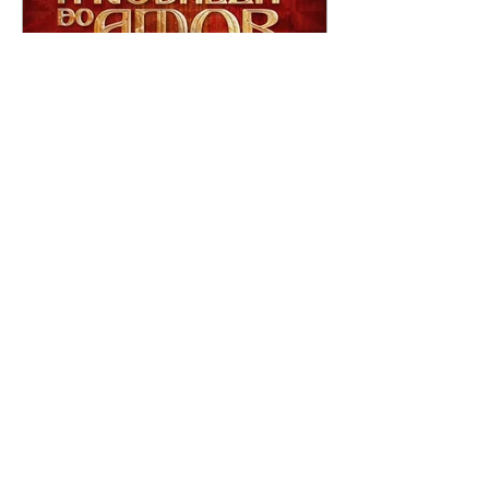
A Nobreza do Amor |
resumo do capítulo de sexta
- 07/08/2026
Omar afirma a Tonho que lutará
pelo amor de Alika. Salma
repreende Miguel e Fátima por
terem sido rudes com Omar.
Maria Helena aconselha Manoel
sobre seu namoro com Ana
Maria. Pressionado, Bakari revela
a Jendal que Chinua esteve em
terras inimigas. Omar pede que
Alika o acompanhe até a agência