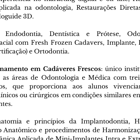
plicada na odontologia, Restaurações Direta
oguide 3D. 
: Endodontia, Dentística e Prótese, Odont
cial com Fresh Frozen Cadavers, Implante, P
rtificação) e Ortodontia.
einamento em Cadáveres Frescos
: único insti
 as áreas de Odontologia e Médica com tre
cos, que proporciona aos alunos vivencia
ínicos ou cirúrgicos em condições similares en
ntes.
natomia e princípios da Implantodontia, H
do Anatômico e procedimentos de Harmonizaçã
ânica Aplicada de Mini-Implantes Intra e Extra