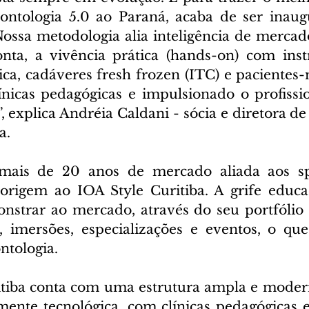
tologia 5.0 ao Paraná, acaba de ser inaug
Nossa metodologia alia inteligência de mercado
onta, a vivência prática (hands-on) com ins
ica, cadáveres fresh frozen (ITC) e pacientes-
ínicas pedagógicas e impulsionado o profissio
, explica Andréia Caldani - sócia e diretora de
a.
mais de 20 anos de mercado aliada aos sp
rigem ao IOA Style Curitiba. A grife educac
nstrar ao mercado, através do seu portfólio 
, imersões, especializações e eventos, o qu
tologia.
tiba conta com uma estrutura ampla e modern
mente tecnológica, com clínicas pedagógicas e 