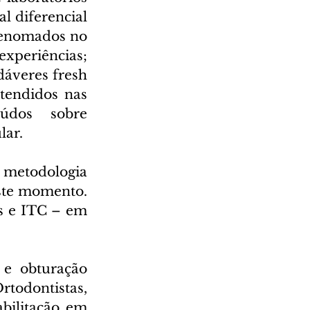
 diferencial 
renomados no 
xperiências; 
áveres fresh 
tendidos nas 
údos sobre 
lar.
 metodologia 
ste momento. 
s e ITC – em 
 e obturação 
todontistas, 
bilitação em 