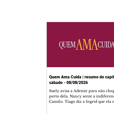
Quem Ama Cuida | resumo do capít
sábado - 08/08/2026
Suely avisa a Ademir para não che
perto dela. Nancy sente a indiferen
Camilo. Tiago diz a Ingrid que ela
competência para presidir a joalher
André conta a Pedro que a associaç