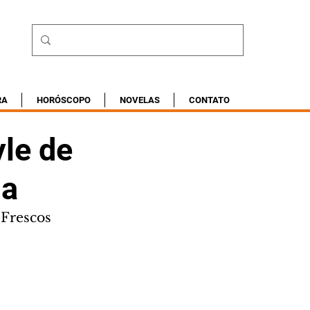
RA
HORÓSCOPO
NOVELAS
CONTATO
yle de
ia
 Frescos