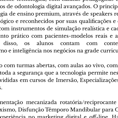
 de odontologia digital avançados. O principal
gia de ensino premium, através de speakers 
gico e reconhecidos por suas qualificações e e
com instrumentos de simulação realística e cad
nto prático com pacientes-modelos reais e a
m disso, os alunos contam com conte
 e inteligência nos negócios na grade curricu
ão com turmas abertas, com aulas ao vivo, com
 toda a segurança que a tecnologia permite ne
vididas em cursos de Imersão, Especializaçõe
.
mentação mecanizada rotatória/reciprocante
uxismo, Disfunção Têmporo Mandibular para Or
periência no marketing digital e off-line, Ha