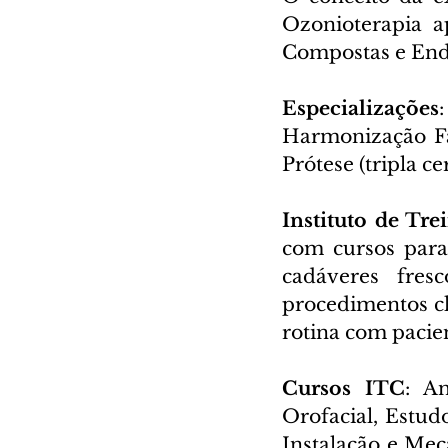
Ozonioterapia a
Compostas e End
Especializações
Harmonização Fa
Prótese (tripla ce
Instituto de Tr
com cursos para
cadáveres fres
procedimentos cl
rotina com pacie
Cursos ITC
: A
Orofacial, Estu
Instalação e Mec