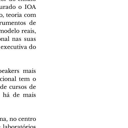
urado o IOA 
, teoria com 
trumentos de 
modelo reais, 
nal nas suas 
 executiva do 
eakers mais 
ional tem o 
de cursos de 
e há de mais 
a, no centro 
laboratórios 