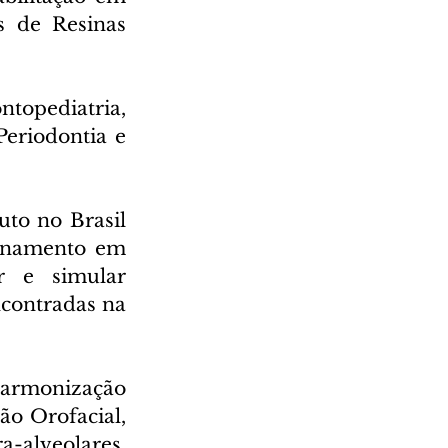
s de Resinas 
opediatria, 
eriodontia e 
tuto no Brasil 
inamento em 
r e simular 
contradas na 
armonização 
o Orofacial, 
-alveolares, 