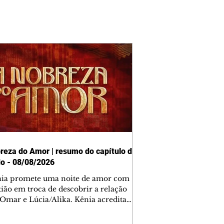
reza do Amor | resumo do capítulo de
o - 08/08/2026
nia promete uma noite de amor com
tião em troca de descobrir a relação
 Omar e Lúcia/Alika. Kênia acredita
inta esteja mesmo ao lado de Jendal, e
o convite para jantar com os dois.