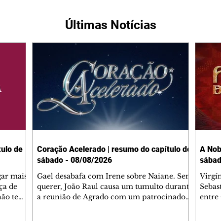
Últimas Notícias
ulo de
Coração Acelerado | resumo do capítulo de
A Nob
sábado - 08/08/2026
sábad
gar mais
Gael desabafa com Irene sobre Naiane. Sem
Virgí
ça de
querer, João Raul causa um tumulto durante
Sebas
 não tem
a reunião de Agrado com um patrocinador.
entre
ia.
Zilá orienta Osmar a seguir Cinara, que
que B
ão de
percebe a movimentação e alerta Ronei.
nega 