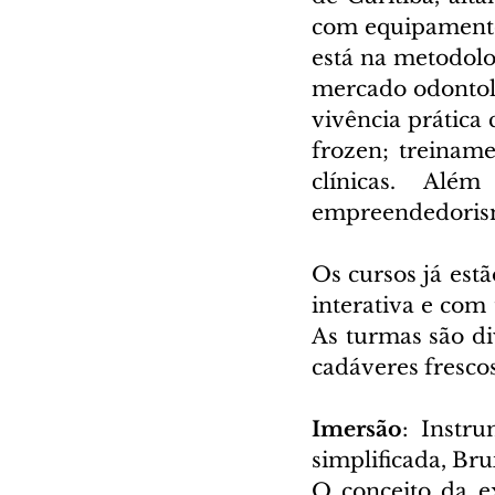
com equipamentos
está na metodolo
mercado odontoló
vivência prática 
frozen; treiname
clínicas. Alé
empreendedorismo
Os cursos já est
interativa e com
As turmas são di
cadáveres frescos
Imersão
: Instru
simplificada, Br
O conceito da ex