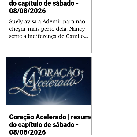
do capítulo de sábado -
08/08/2026
Suely avisa a Ademir para não
chegar mais perto dela. Nancy
sente a indiferença de Camilo.
Tiago diz a Ingrid que ela não
tem competência para presidir a
joalheria. André conta a Pedro
que a associação de advogados
expulsou Ademir. Laurentino
contrata Adriana para servir no
restaurante. Adriana vê Pedro e
Bruna no restaurante. Bruna
provoca Adriana. Dora pede
ajuda a André para marcar um
Coração Acelerado | resumo
encontro com Suely. Adriana diz
do capítulo de sábado -
a Lyris que está feliz trabalhando
no restaurante de Nanc
08/08/2026