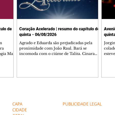
ulo de
Coração Acelerado | resumo do capítulo de
Aveni
quinta - 06/08/2026
quint
m
Agrado e Eduarda são prejudicadas pela
Jorgi
ra
proximidade com João Raul. Bará se
colad
ogia Mau
incomoda com o ciúme de Talita. Cinara
estev
e Rafael
desabafa com Ronei e decide passar uns
infor
dias na casa de Palhares. Agrado pede para
e pro
 casal.
ter uma conversa com Eduarda. Janete
Iran 
 de
confronta Zilá, que garante à irmã que não
Monal
o marido
conhece Verônica. Ronei reconhece uma
Dióge
 seu
possível bolsa de Zilá entre os pertences de
olhei
l
Verônica, e liga para Cinara. Agrado pensa
Verôn
Editorias
Editais Certificados
ntar no
em desfazer sua dupla com Eduarda para
praia
 o
ajudar João Raul sem prejudicar a amiga.
Suele
CAPA
PUBLICIDADE LEGAL
fugir 
CIDADE