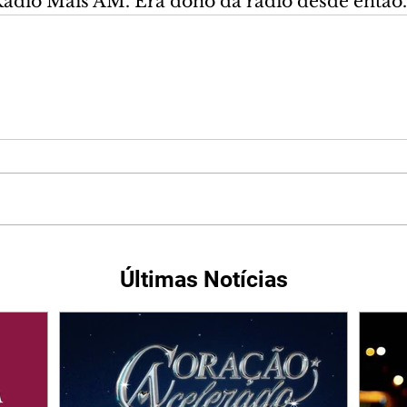
adio Mais AM. Era dono da rádio desde então.
Últimas Notícias