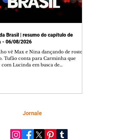
da Brasil | resumo do capítulo de
a - 06/08/2026
nho vê Max e Nina dançando de rosto
o. Tufão conta para Carminha que
e com Lucinda em busca de
mações sobre Rita. Nina despista Max
cura Jorginho, mas não o encontra.
se muda para a casa de Jorginho.
isa pensa em reconquistar Silas.
nes diz a Roni e Leandro que o
ro Tavinho Nunes assistirá ao jogo.
ica e Noêmia perseguem Cadinho na
Siga
Jornale
 deserta. Dolores sugere que Roni peça
n em casamento. Cadinho consegue
da praia