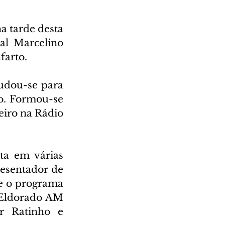
 tarde desta 
al Marcelino 
farto.
udou-se para 
o. Formou-se 
iro na Rádio 
a em várias 
resentador de 
e o programa 
Eldorado AM 
r Ratinho e 