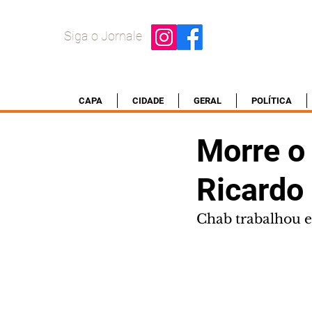
Siga o Jornale
CAPA
CIDADE
GERAL
POLÍTICA
Morre o 
Ricardo
Chab trabalhou e