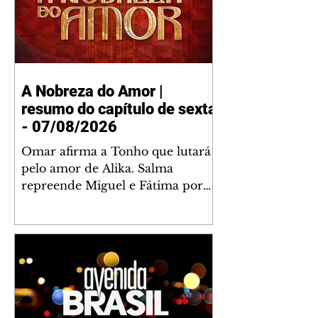
A Nobreza do Amor |
resumo do capítulo de sexta
- 07/08/2026
Omar afirma a Tonho que lutará
pelo amor de Alika. Salma
repreende Miguel e Fátima por
terem sido rudes com Omar.
Maria Helena aconselha Manoel
sobre seu namoro com Ana
Maria. Pressionado, Bakari revela
a Jendal que Chinua esteve em
terras inimigas. Omar pede que
Alika o acompanhe até a agência