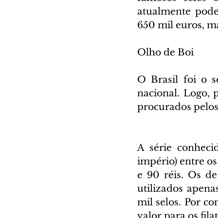
atualmente pode
650 mil euros, m
Olho de Boi
O Brasil foi o s
nacional. Logo, 
procurados pelos
A série conheci
império) entre os
e 90 réis. Os d
utilizados apena
mil selos. Por c
valor para os filat