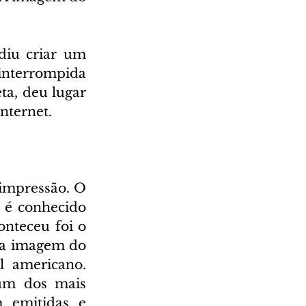
iu criar um 
nterrompida 
a, deu lugar 
nternet.
impressão. O 
 é conhecido 
nteceu foi o 
 a imagem do 
l americano. 
um dos mais 
 emitidas e 