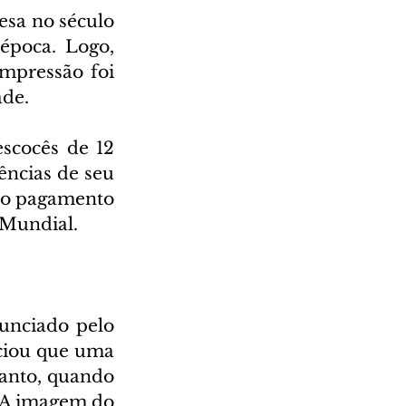
esa no século 
época. Logo, 
mpressão foi 
ade.
cocês de 12 
ncias de seu 
mo pagamento 
 Mundial.
unciado pelo 
ciou que uma 
anto, quando 
 A imagem do 