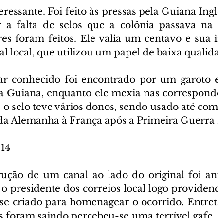
teressante. Foi feito às pressas pela Guiana Ingl
 a falta de selos que a colônia passava na 
s foram feitos. Ele valia um centavo e sua i
al local, que utilizou um papel de baixa qualid
r conhecido foi encontrado por um garoto es
na Guiana, enquanto ele mexia nas correspondê
o o selo teve vários donos, sendo usado até co
da Alemanha à França após a Primeira Guerra
014
ução de um canal ao lado do original foi an
 o presidente dos correios local logo providen
osse criado para homenagear o ocorrido. Entret
os foram saindo percebeu-se uma terrível gafe.