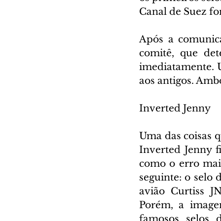
Canal de Suez fo
Após a comunica
comitê, que det
imediatamente. U
aos antigos. Amb
Inverted Jenny
Uma das coisas qu
Inverted Jenny f
como o erro mais
seguinte: o selo
avião Curtiss J
Porém, a image
famosos selos d