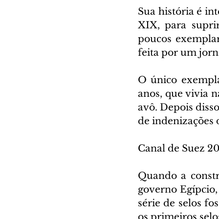
Sua história é in
XIX, para suprir
poucos exemplare
feita por um jorn
O único exempla
anos, que vivia 
avô. Depois diss
de indenizações 
Canal de Suez 2
Quando a constr
governo Egípcio,
série de selos f
os primeiros sel