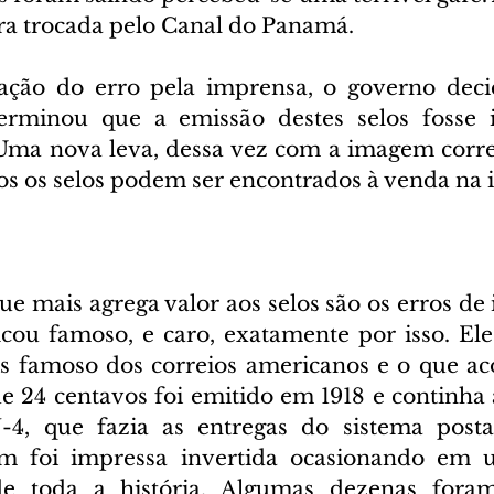
ra trocada pelo Canal do Panamá.
ção do erro pela imprensa, o governo decid
erminou que a emissão destes selos fosse i
ma nova leva, dessa vez com a imagem corret
os os selos podem ser encontrados à venda na i
e mais agrega valor aos selos são os erros de 
icou famoso, e caro, exatamente por isso. Ele
 famoso dos correios americanos e o que aco
 de 24 centavos foi emitido em 1918 e continha
N-4, que fazia as entregas do sistema posta
m foi impressa invertida ocasionando em 
e toda a história. Algumas dezenas foram