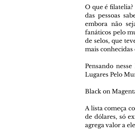
O que é filateli
das pessoas sabe
embora não sej
fanáticos pelo mu
de selos, que te
mais conhecidas
Pensando nesse h
Lugares Pelo Mun
Black on Magent
A lista começa c
de dólares, só e
agrega valor a ele