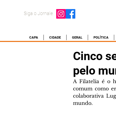
Siga o Jornale
CAPA
CIDADE
GERAL
POLÍTICA
Cinco se
pelo mu
A Filatelia é o 
comum como era 
colaborativa Lu
mundo.