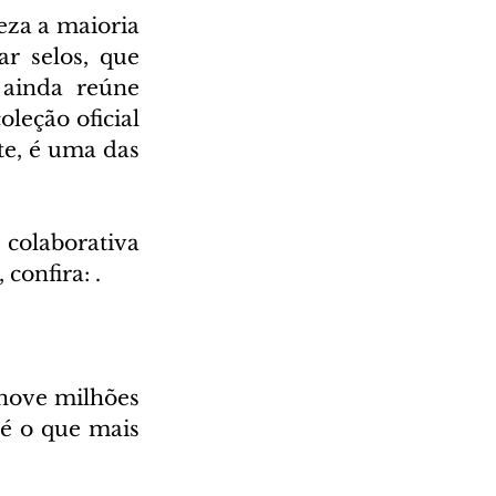
za a maioria 
r selos, que 
ainda reúne 
leção oficial 
e, é uma das 
colaborativa 
confira: .
nove milhões 
é o que mais 