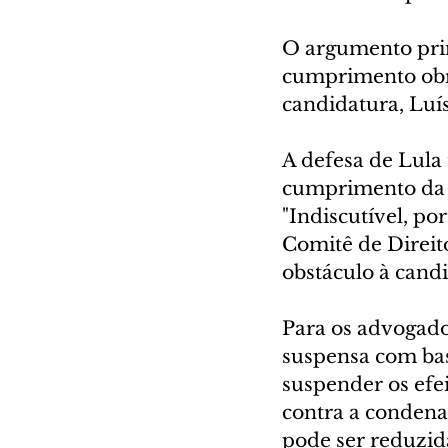
O argumento prin
cumprimento obrig
candidatura, Luí
A defesa de Lula
cumprimento da d
"Indiscutível, po
Comitê de Direit
obstáculo à candi
Para os advogados
suspensa com bas
suspender os efe
contra a condena
pode ser reduzid