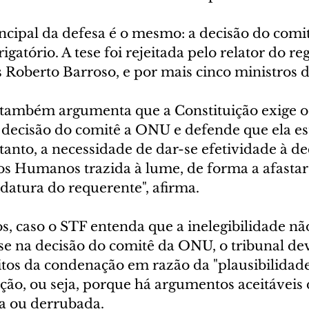
cipal da defesa é o mesmo: a decisão do comit
atório. A tese foi rejeitada pelo relator do reg
s Roberto Barroso, e por mais cinco ministros 
 também argumenta que a Constituição exige o
ecisão do comitê a ONU e defende que ela est
rtanto, a necessidade de dar-se efetividade à de
os Humanos trazida à lume, de forma a afastar
datura do requerente", afirma.
, caso o STF entenda que a inelegibilidade nã
e na decisão do comitê da ONU, o tribunal de
itos da condenação em razão da "plausibilidade
ção, ou seja, porque há argumentos aceitáveis
a ou derrubada.