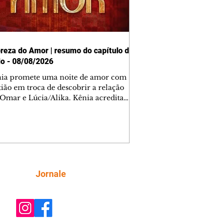
reza do Amor | resumo do capítulo de
o - 08/08/2026
nia promete uma noite de amor com
tião em troca de descobrir a relação
 Omar e Lúcia/Alika. Kênia acredita
inta esteja mesmo ao lado de Jendal, e
o convite para jantar com os dois.
 desabafa com Casemiro e conta que
ília de Lúcia/Alika tem uma dívida
mar. Ana Maria vai à casa de Manoel
estratada por Fortunato. José e Omar
tam sobre a possível jazida de
Siga
Jornale
tênio na região. Virgínia provoca
nes na frente de Marta. Binta s