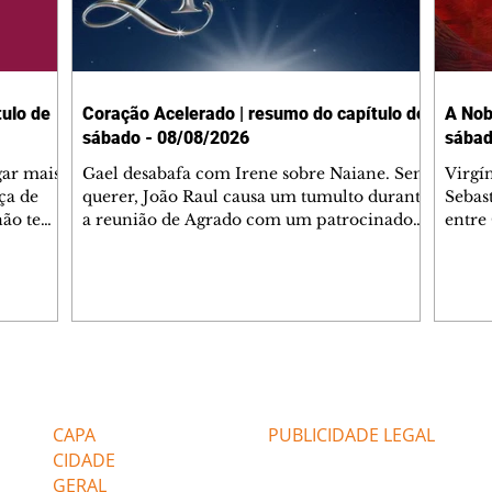
ulo de
Coração Acelerado | resumo do capítulo de
A Nob
sábado - 08/08/2026
sábad
gar mais
Gael desabafa com Irene sobre Naiane. Sem
Virgí
ça de
querer, João Raul causa um tumulto durante
Sebas
 não tem
a reunião de Agrado com um patrocinador.
entre
ia.
Zilá orienta Osmar a seguir Cinara, que
que B
ão de
percebe a movimentação e alerta Ronei.
nega 
ntino
Palhares confronta Cinara sobre a
Tonho
aproximação com Ronei. Eduarda pensa
a fam
una no
em pedir a Valéria para ficar com Sol. Gael
com O
a. Dora
decide terminar com Naiane. João Raul
e é d
m
inventa para Agrado que não está
comen
Editorias
Editais Certificados
Lyris
conseguindo conviver com seu sucesso, e
tungs
urante de
termina o relacionamento dos dois.
Dióge
CAPA
PUBLICIDADE LEGAL
CIDADE
GERAL