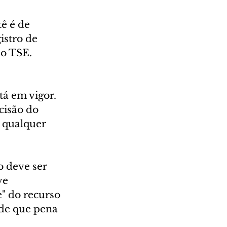
ê é de 
istro de 
do TSE.
 
á em vigor. 
cisão do 
 qualquer 
o deve ser 
ve 
" do recurso 
 de que pena 