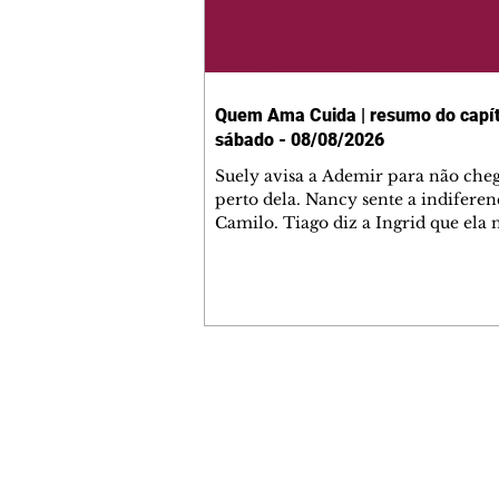
Quem Ama Cuida | resumo do capít
sábado - 08/08/2026
Suely avisa a Ademir para não che
perto dela. Nancy sente a indiferen
Camilo. Tiago diz a Ingrid que ela
competência para presidir a joalher
André conta a Pedro que a associaç
advogados expulsou Ademir. Laure
contrata Adriana para servir no
restaurante. Adriana vê Pedro e Br
restaurante. Bruna provoca Adrian
pede ajuda a André para marcar u
Contato comercial
encontro com Suely. Adriana diz a 
mmjornale@gmail.com
que está feliz trabalhando no resta
Telefone: (41) 99978-9956
Nanc
Redação