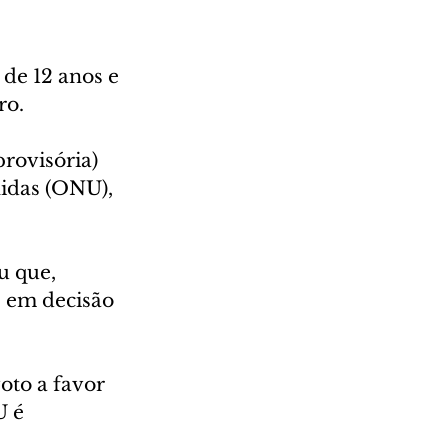
de 12 anos e 
ro.
rovisória) 
idas (ONU), 
u que, 
e em decisão 
oto a favor 
 é 