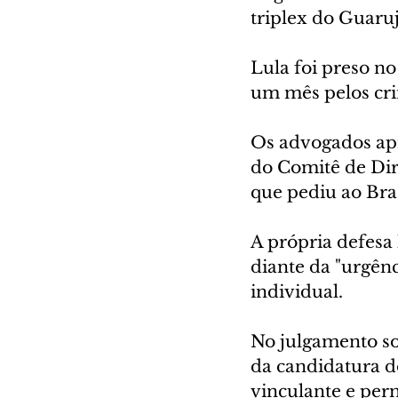
triplex do Guaruj
Lula foi preso n
um mês pelos cri
Os advogados apr
do Comitê de Di
que pediu ao Brasi
A própria defesa 
diante da "urgênc
individual.
No julgamento sob
da candidatura d
vinculante e per