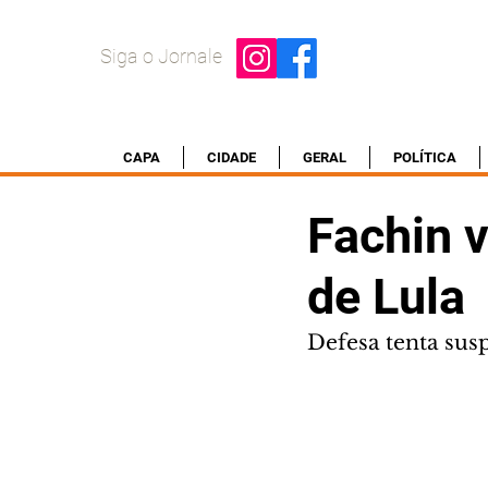
Siga o Jornale
CAPA
CIDADE
GERAL
POLÍTICA
Fachin v
de Lula
Defesa tenta susp