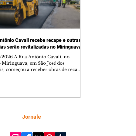
ntônio Cavali recebe recape e outras
vias serão revitalizadas no Miringuava
/2026 A Rua Antônio Cavali, no
o Miringuava, em São José dos
is, começou a receber obras de recape
tico. A intervenção faz parte de um
nto de serviços que vai melhorar a
entação de quatro ruas da região.
m estão previstas obras nas ruas
 da Silva, Everton Pugin de Abreu e
nes Abelardino da Silva. A nova
entação deve melhorar as condições
Siga
Jornale
áfego nas vias, proporcionando uma
ície mais regular para a circulação de