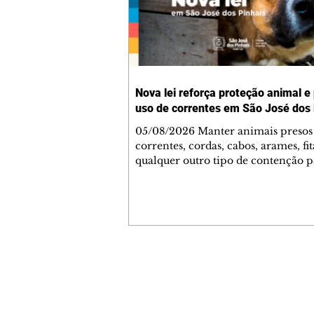
Nova lei reforça proteção animal e
uso de correntes em São José dos 
05/08/2026 Manter animais presos
correntes, cordas, cabos, arames, fit
qualquer outro tipo de contenção p
ser proibido em São José dos Pinhai
mudança está prevista na Lei Munic
4.960/2026, que alterou a Lei nº 4.
e reforça as normas de proteção e 
estar animal no município. A nova
legislação já está em vigor e busca
conscientizar a população sobre a
Contato comercial
importância da guarda responsável
mmjornale@gmail.com
de coibir práticas que compromet
Telefone: (41) 99978-9956
saúde física