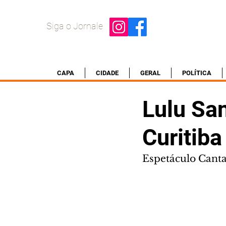
Siga o Jornale
CAPA
CIDADE
GERAL
POLÍTICA
Lulu Sa
Curitiba
Espetáculo Canta