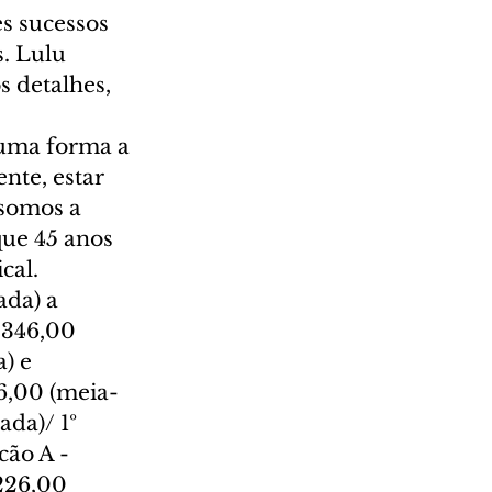
s sucessos 
. Lulu 
 detalhes, 
guma forma a 
nte, estar 
 somos a 
que 45 anos 
cal.
da) a 
$346,00 
) e 
56,00 (meia-
da)/ 1º 
cão A - 
226,00 