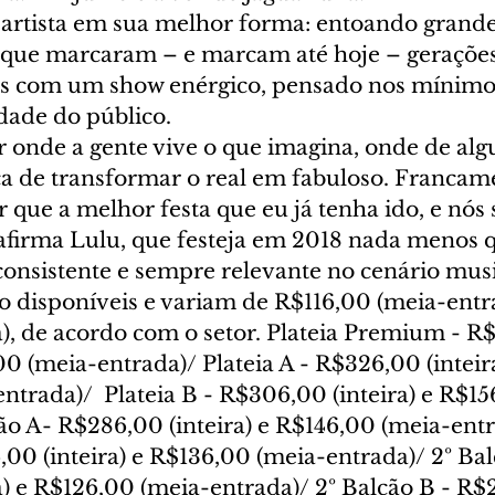
artista em sua melhor forma: entoando grande
ts que marcaram – e marcam até hoje – gerações
os com um show enérgico, pensado nos mínimos
dade do público.
ar onde a gente vive o que imagina, onde de al
ca de transformar o real em fabuloso. Francame
que a melhor festa que eu já tenha ido, e nós
, afirma Lulu, que festeja em 2018 nada menos 
consistente e sempre relevante no cenário musi
o disponíveis e variam de R$116,00 (meia-entra
a), de acordo com o setor. Plateia Premium - R
,00 (meia-entrada)/ Plateia A - R$326,00 (inteira
trada)/  Plateia B - R$306,00 (inteira) e R$1
cão A- R$286,00 (inteira) e R$146,00 (meia-entra
00 (inteira) e R$136,00 (meia-entrada)/ 2º Bal
a) e R$126,00 (meia-entrada)/ 2º Balcão B - R$