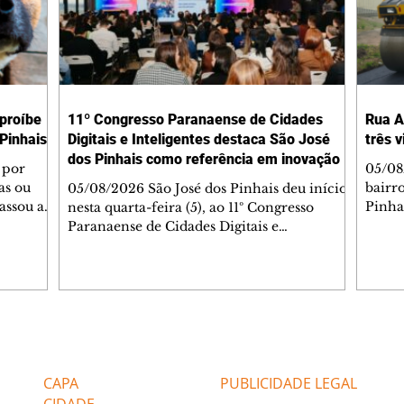
 proíbe
11º Congresso Paranaense de Cidades
Rua A
Pinhais
Digitais e Inteligentes destaca São José
três 
dos Pinhais como referência em inovação
 por
05/08
as ou
bairr
05/08/2026 São José dos Pinhais deu início,
assou a
Pinha
nesta quarta-feira (5), ao 11º Congresso
s. A
asfál
Paranaense de Cidades Digitais e
ipal nº
conju
Inteligentes, principal encontro estadual
231/2023
pavim
voltado à inovação na gestão pública.
bem-
També
Promovido pela Rede Cidade Digital (RCD),
Jorge
em parceria com a Prefeitura de São José
Dióge
dos Pinhais, o evento acontece no
pavim
Aeroporto Internacional Afonso Pena e
Editorias
Editais Certificados
, além
de tr
reúne, até quinta-feira (6), prefeitos,
am a
superf
secretários, vereadores, servidores públicos,
CAPA
PUBLICIDADE LEGAL
veícu
especialistas e empresas de tecnologia de