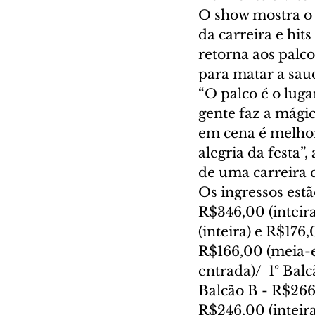
O show mostra o 
da carreira e hi
retorna aos palc
para matar a sau
“O palco é o lug
gente faz a mági
em cena é melhor 
alegria da festa”
de uma carreira 
Os ingressos estã
R$346,00 (inteir
(inteira) e R$176
R$166,00 (meia-en
entrada)/  1º Bal
Balcão B - R$266,
R$246,00 (inteir