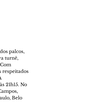
dos palcos, 
a turnê, 
. Com 
s respeitados 
A 
às 21h15. No 
Campos, 
aulo, Belo 