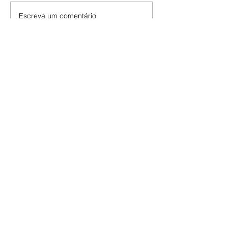
Escreva um comentário
Últimas Notícias
Horóscopo - 09/08/2026
Tenha seu Mapa Astral de
nascimento, o Mapa astral do Ano
de 2026 e 2027, o que os planetas
indicam para o seu: Trabalho,
Amor, Dinheiro, Saúde e Família.