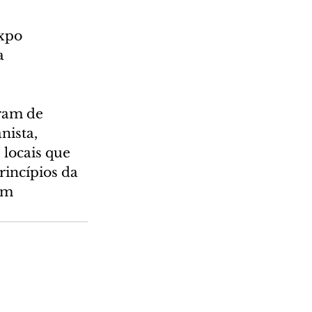
xpo 
a 
ram de 
nista, 
 locais que 
rincípios da 
am 