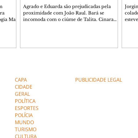
m
Agrado e Eduarda são prejudicadas pela
Jorgi
ra
proximidade com João Raul. Bará se
colad
ogia Mau
incomoda com o ciúme de Talita. Cinara
estev
e Rafael
desabafa com Ronei e decide passar uns
infor
dias na casa de Palhares. Agrado pede para
e pro
 casal.
ter uma conversa com Eduarda. Janete
Iran 
 de
confronta Zilá, que garante à irmã que não
Monal
o marido
conhece Verônica. Ronei reconhece uma
Dióge
 seu
possível bolsa de Zilá entre os pertences de
olhei
l
Verônica, e liga para Cinara. Agrado pensa
Verôn
Editorias
Editais Certificados
ntar no
em desfazer sua dupla com Eduarda para
praia
 o
ajudar João Raul sem prejudicar a amiga.
Suele
CAPA
PUBLICIDADE LEGAL
fugir 
CIDADE
GERAL
POLÍTICA
ESPORTES
POLÍCIA
MUNDO
TURISMO
CULTURA