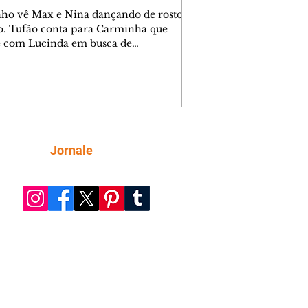
nho vê Max e Nina dançando de rosto
o. Tufão conta para Carminha que
e com Lucinda em busca de
mações sobre Rita. Nina despista Max
cura Jorginho, mas não o encontra.
se muda para a casa de Jorginho.
isa pensa em reconquistar Silas.
nes diz a Roni e Leandro que o
ro Tavinho Nunes assistirá ao jogo.
ica e Noêmia perseguem Cadinho na
Siga
Jornale
 deserta. Dolores sugere que Roni peça
n em casamento. Cadinho consegue
da praia