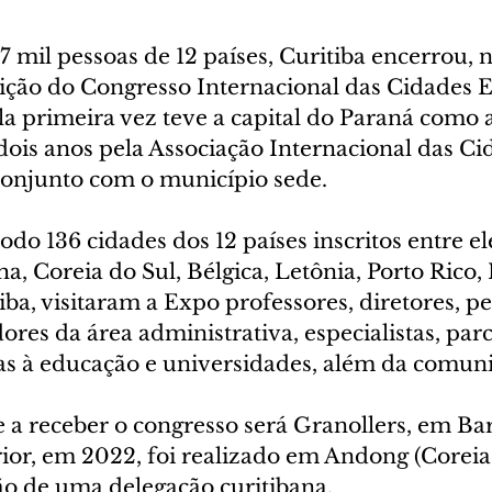
 mil pessoas de 12 países, Curitiba encerrou, n
 edição do Congresso Internacional das Cidades 
a primeira vez teve a capital do Paraná como an
dois anos pela Associação Internacional das Ci
onjunto com o município sede.
odo 136 cidades dos 12 países inscritos entre el
a, Coreia do Sul, Bélgica, Letônia, Porto Rico,
iba, visitaram a Expo professores, diretores, p
dores da área administrativa, especialistas, parc
adas à educação e universidades, além da comun
 a receber o congresso será Granollers, em Bar
ior, em 2022, foi realizado em Andong (Coreia 
ão de uma delegação curitibana.