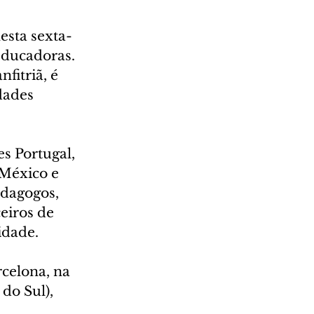
esta sexta-
Educadoras. 
fitriã, é 
dades 
es Portugal, 
 México e 
edagogos, 
eiros de 
idade.
celona, na 
do Sul), 