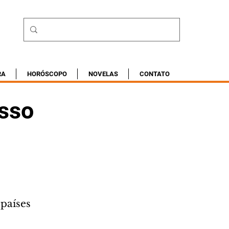
RA
HORÓSCOPO
NOVELAS
CONTATO
esso
 países