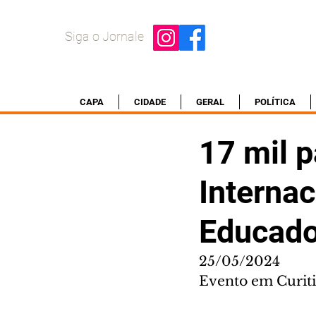
Siga o Jornale
CAPA
CIDADE
GERAL
POLÍTICA
17 mil 
Interna
Educado
25/05/2024
Evento em Curiti