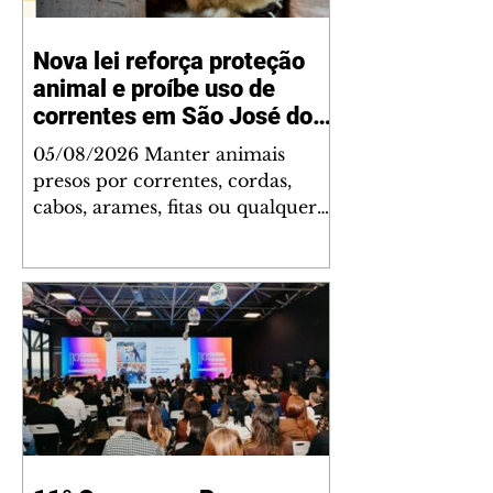
Nova lei reforça proteção
animal e proíbe uso de
correntes em São José dos
Pinhais
05/08/2026 Manter animais
presos por correntes, cordas,
cabos, arames, fitas ou qualquer
outro tipo de contenção passou a
ser proibido em São José dos
Pinhais. A mudança está prevista
na Lei Municipal nº 4.960/2026,
que alterou a Lei nº 4.231/2023 e
reforça as normas de proteção e
bem-estar animal no município.
A nova legislação já está em vigor
e busca conscientizar a população
sobre a importância da guarda