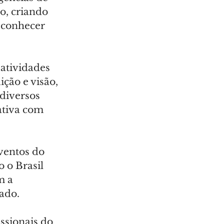
o, criando 
 conhecer 
atividades 
ição e visão, 
diversos 
ativa com 
ventos do 
 o Brasil 
m a 
ado.
ssionais do 