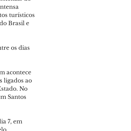
ntensa 
os turísticos 
do Brasil e 
re os dias 
m acontece 
 ligados ao 
stado. No 
em Santos 
a 7, em 
lo 