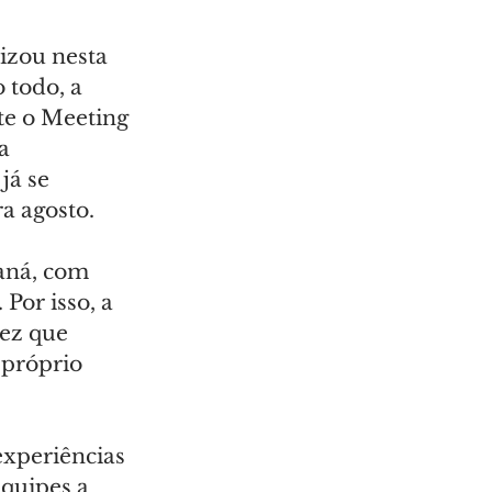
izou nesta 
 todo, a 
te o Meeting 
a 
já se 
a agosto.
aná, com 
Por isso, a 
ez que 
 próprio 
experiências 
quipes a 