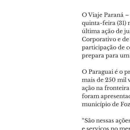
O Viaje Paraná –
quinta-feira (31)
última ação de ju
Corporativo e de
participação de c
prepara para um 
O Paraguai é o pr
mais de 250 mil v
ação na fronteir
foram apresentad
município de Foz
“São nessas açõe
e serviços no me