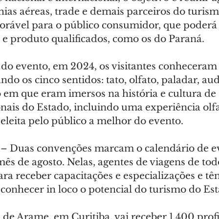
ias aéreas, trade e demais parceiros do turism
rável para o público consumidor, que poderá
 e produto qualificados, como os do Paraná.
 do evento, em 2024, os visitantes conheceram 
ando os cinco sentidos: tato, olfato, paladar, aud
m que eram imersos na história e cultura de 
onais do Estado, incluindo uma experiência olf
eleita pelo público a melhor do evento.
 – Duas convenções marcam o calendário de e
ês de agosto. Nelas, agentes de viagens de todo
ra receber capacitações e especializações e tê
conhecer in loco o potencial do turismo do Est
 de Arame, em Curitiba, vai receber 1.400 profi