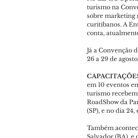
turismo na Conv
sobre marketing n
curitibanos. A En
conta, atualment
Já a Convenção da
26 a 29 de agost
CAPACITAÇÕES
em 10 eventos em 
turismo recebem 
RoadShow da Panr
(SP), e no dia 24,
Também acontecem
Salvador (BA), e 