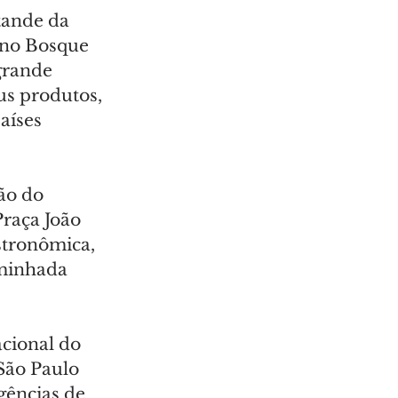
tande da 
 no Bosque 
grande 
us produtos, 
aíses 
ão do 
Praça João 
stronômica, 
aminhada 
cional do 
São Paulo 
gências de 