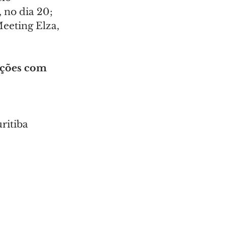
 no dia 20; 
eeting Elza, 
nções com 
ritiba