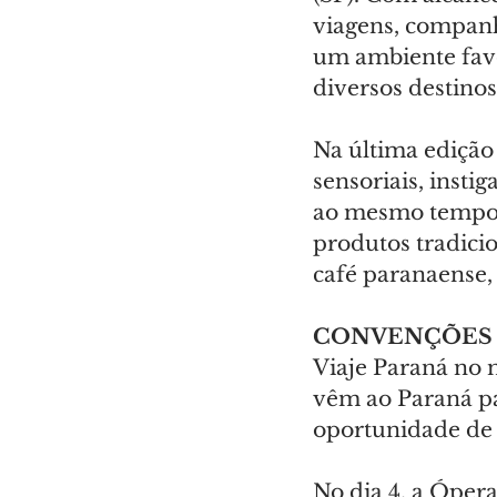
viagens, companh
um ambiente favo
diversos destinos
Na última edição
sensoriais, instig
ao mesmo tempo e
produtos tradici
café paranaense, 
CONVENÇÕES
Viaje Paraná no m
vêm ao Paraná pa
oportunidade de 
No dia 4, a Ópera