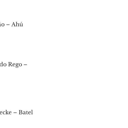
ião – Ahú
 do Rego –
ecke – Batel