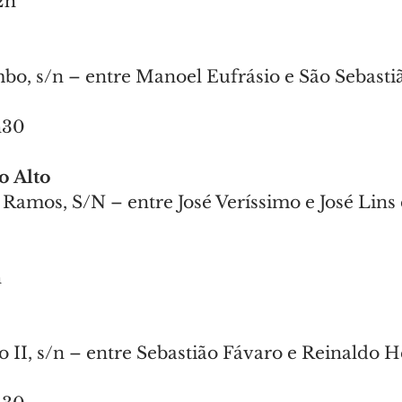
2h
bo, s/n – entre Manoel Eufrásio e São Sebast
h30
o Alto
 Ramos, S/N – entre José Veríssimo e José Lins
h
 II, s/n – entre Sebastião Fávaro e Reinaldo H