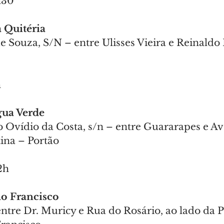
h30
a Quitéria
e Souza, S/N – entre Ulisses Vieira e Reinaldo 
h
gua Verde
o Ovídio da Costa, s/n – entre Guararapes e Av
ina – Portão
2h
ão Francisco
 entre Dr. Muricy e Rua do Rosário, ao lado da P