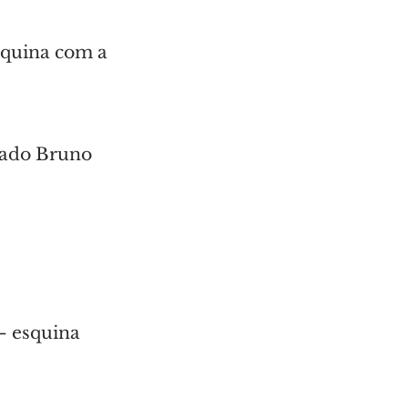
squina com a 
gado Bruno 
– esquina 