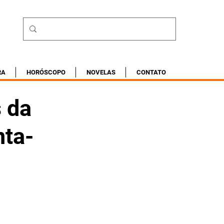
RA
HORÓSCOPO
NOVELAS
CONTATO
s da
nta-