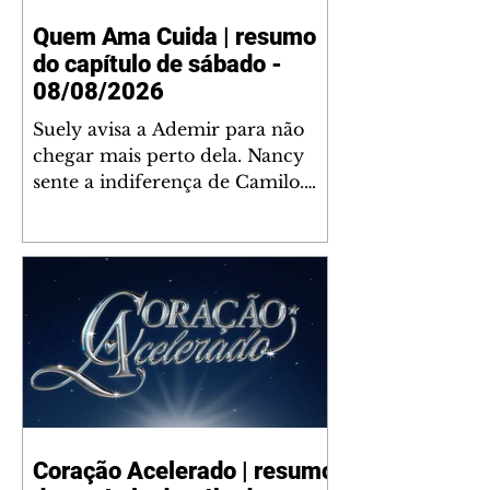
Quem Ama Cuida | resumo
do capítulo de sábado -
08/08/2026
Suely avisa a Ademir para não
chegar mais perto dela. Nancy
sente a indiferença de Camilo.
Tiago diz a Ingrid que ela não
tem competência para presidir a
joalheria. André conta a Pedro
que a associação de advogados
expulsou Ademir. Laurentino
contrata Adriana para servir no
restaurante. Adriana vê Pedro e
Bruna no restaurante. Bruna
provoca Adriana. Dora pede
ajuda a André para marcar um
Coração Acelerado | resumo
encontro com Suely. Adriana diz