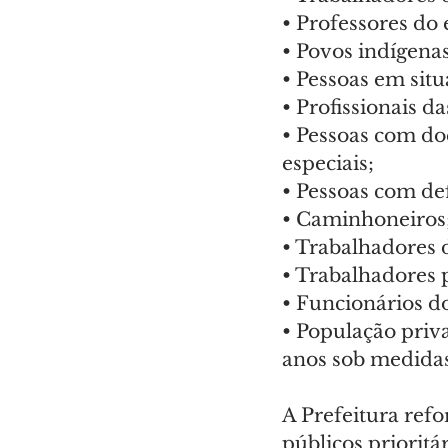
• Professores do 
• Povos indígenas
• Pessoas em situ
• Profissionais d
• Pessoas com doe
especiais;
• Pessoas com de
• Caminhoneiros
• Trabalhadores d
• Trabalhadores 
• Funcionários do
• População priva
anos sob medidas
A Prefeitura refo
públicos prioritá