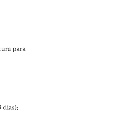
tura para 
 dias);