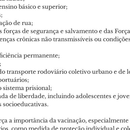
ensino básico e superior;
;
ação de rua;
as forças de segurança e salvamento e das For
nças crônicas não transmissíveis ou condições 
ficiência permanente;
;
o transporte rodoviário coletivo urbano e de l
portuários;
 sistema prisional;
da de liberdade, incluindo adolescentes e joven
 socioeducativas.
rça a importância da vacinação, especialmente 
rios, como medida de proteção individual e col