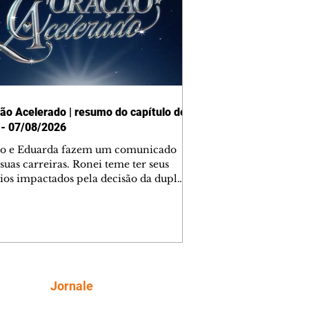
ão Acelerado | resumo do capítulo de
 - 07/08/2026
o e Eduarda fazem um comunicado
suas carreiras. Ronei teme ter seus
ios impactados pela decisão da dupla.
e decide prestar queixa contra
ica. Gael descobre que Naiane passou
ações sigilosas para Talita. Ronei
ra Verônica novamente e descobre
la deixou Bom Retorno. Gael se
ciona com Naiane. Valéria anuncia
e mudará de país, e Eduarda se
Siga
Jornale
upa com Sol. Palhares desconfia de