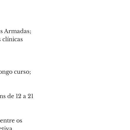
ças Armadas;
clínicas 
ongo curso;
s de 12 a 21 
entre os 
etiva.