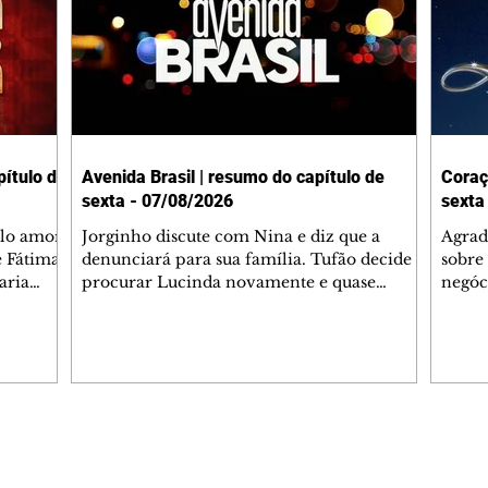
ítulo de
Avenida Brasil | resumo do capítulo de
Coraç
sexta - 07/08/2026
sexta
elo amor
Jorginho discute com Nina e diz que a
Agrad
e Fátima
denunciará para sua família. Tufão decide
sobre 
aria
procurar Lucinda novamente e quase
negóc
u
encontra Nina no lixão. Débora se
Janet
do,
preocupa com Jorginho. Monalisa pede que
Verôn
esteve
Olenka não a deixe sozinha. Tufão
inform
 Alika o
encontra Jorginho e o leva para casa. Max é
procu
. Chinua
hostil com Carminha. Diógenes se irrita
que e
quando Tavinho diz que não negociará o
decep
 Pascoal
passe de Roni por causa de sua sexualidade.
que s
Editorias
Editais Certificados
re que
Janaína admite para Jorginho que Lúcio e
preoc