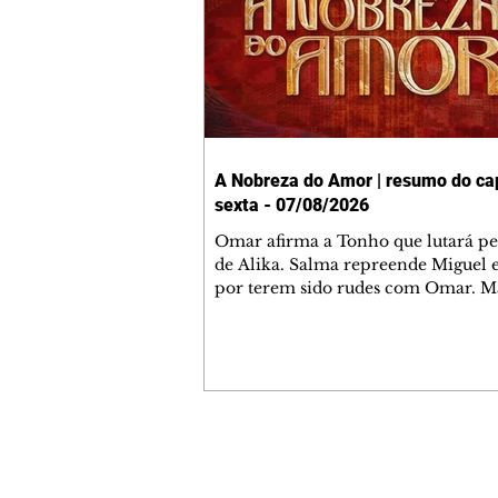
A Nobreza do Amor | resumo do cap
sexta - 07/08/2026
Omar afirma a Tonho que lutará p
de Alika. Salma repreende Miguel 
por terem sido rudes com Omar. M
Helena aconselha Manoel sobre se
namoro com Ana Maria. Pressiona
Bakari revela a Jendal que Chinua 
em terras inimigas. Omar pede que
acompanhe até a agência bancária
alerta Dumi, Akin e Ladisa sobre as
desconfianças de Jendal, que sonda
Contato comercial
sobre seu conselheiro. Chinua suge
mmjornale@gmail.com