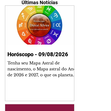
Últimas Notícias
Horóscopo - 09/08/2026
Tenha seu Mapa Astral de
nascimento, o Mapa astral do Ano
de 2026 e 2027, o que os planetas
indicam para o seu: Trabalho,
Amor, Dinheiro, Saúde e Família.
Estudo com 35 páginas. Adquira
já através da nossa loja virtual ou
na loja física: rua Emiliano
Perneta 30 – loja 21 – galeria