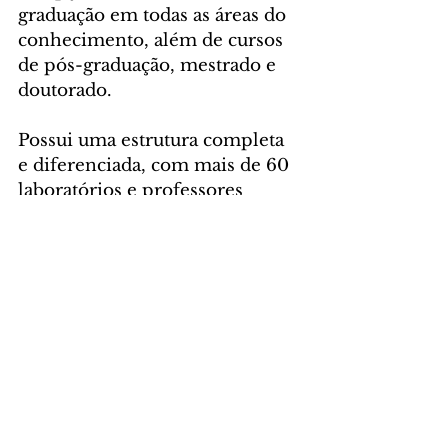
graduação em todas as áreas do 
conhecimento, além de cursos 
de pós-graduação, mestrado e 
doutorado. 
Possui uma estrutura completa 
e diferenciada, com mais de 60 
laboratórios e professores 
mestres e doutores com 
vivência prática e longa 
experiência profissional. O 
UniCuritiba tem seu ensino 
focado na conexão com o 
mundo do trabalho e com as 
práticas mais atuais das 
profissões, estimulando o 
networking e as vivências 
multidisciplinares.