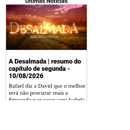
Últimas Notícias
A Desalmada | resumo do
capítulo de segunda -
10/08/2026
Rafael diz a David que o melhor
será não procurar mais a
Fernanda e se casar com Isabela.
Júlia diz a Otávio que sua esposa
desconfia que ele tem uma
amante. Diante do túmulo de
Santiago, Fernanda diz que quer