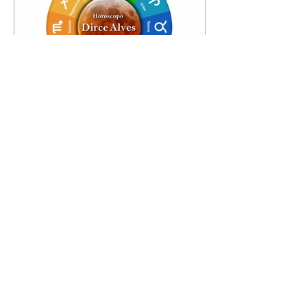
Horóscopo - 09/08/2026
Tenha seu Mapa Astral de
nascimento, o Mapa astral do Ano
de 2026 e 2027, o que os planetas
indicam para o seu: Trabalho,
Amor, Dinheiro, Saúde e Família.
Estudo com 35 páginas. Adquira
já através da nossa loja virtual ou
na loja física: rua Emiliano
Perneta 30 – loja 21 – galeria
Cezar Franco – centro –
Curitiba. Você pode pedir