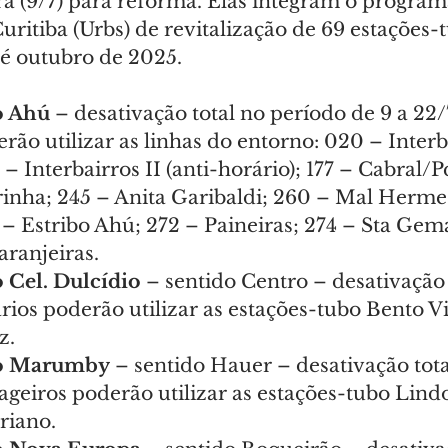
ira (9/7) para reforma. Elas integram o program
ritiba (Urbs) de revitalização de 69 estações-
té outubro de 2025.
o Ahú
 – desativação total no período de 9 a 22/
rão utilizar as linhas do entorno: 020 – Interba
1 – Interbairros II (anti-horário); 177 – Cabral/
rinha; 245 – Anita Garibaldi; 260 – Mal Hermes
 – Estribo Ahú; 272 – Paineiras; 274 – Sta Gema
ranjeiras.
 Cel. Dulcídio
 – sentido Centro – desativação 
rios poderão utilizar as estações-tubo Bento V
z.
bo Marumby
 – sentido Hauer – desativação tota
ageiros poderão utilizar as estações-tubo Lindo
riano.