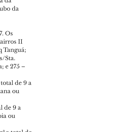
a da 
tubo da 
7. Os 
irros II 
Pq Tanguá; 
/Sta. 
; e 275 – 
total de 9 a 
iana ou 
l de 9 a 
ia ou 