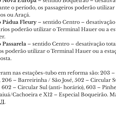
o Nova Europa
 – sentido Boqueirão – desativaç
ante o período, os passageiros poderão utilizar
os ou Araçá.
o Pádua Fleury
 – sentido Centro – desativação 
rios poderão utilizar o Terminal Hauer ou a es
r.
 Passarela 
– sentido Centro – desativação total
os poderão utilizar o Terminal Hauer ou a esta
osta.
eram nas estações-tubo em reforma são: 203 – 
206 – Barreirinha / São José, 502 – Circular Su
602 – Circular Sul (anti- horário), 603 – Pinh
aiuá/Cachoeira e X12 – Especial Boqueirão. Ma
UI
.