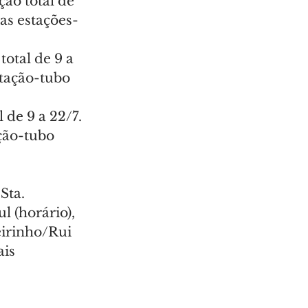
ão total de 
 as estações-
total de 9 a 
tação-tubo 
 de 9 a 22/7. 
ção-tubo 
Sta. 
l (horário), 
eirinho/Rui 
is 