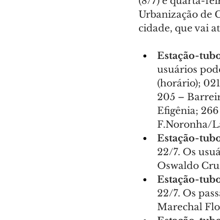
(8/7) e quarta-fe
Urbanização de Cu
cidade, que vai a
Estação-tub
usuários pode
(horário); 02
205 – Barrei
Efigênia; 266
F.Noronha/La
Estação-tubo
22/7. Os usuá
Oswaldo Cru
Estação-tu
22/7. Os pass
Marechal Flo