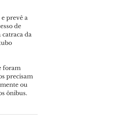
 e prevê a 
esso de 
 catraca da 
tubo 
e foram 
os precisam 
almente ou 
os ônibus.