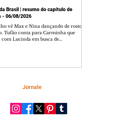
da Brasil | resumo do capítulo de
a - 06/08/2026
nho vê Max e Nina dançando de rosto
o. Tufão conta para Carminha que
e com Lucinda em busca de
mações sobre Rita. Nina despista Max
cura Jorginho, mas não o encontra.
se muda para a casa de Jorginho.
isa pensa em reconquistar Silas.
nes diz a Roni e Leandro que o
ro Tavinho Nunes assistirá ao jogo.
ica e Noêmia perseguem Cadinho na
Siga
Jornale
 deserta. Dolores sugere que Roni peça
n em casamento. Cadinho consegue
da praia