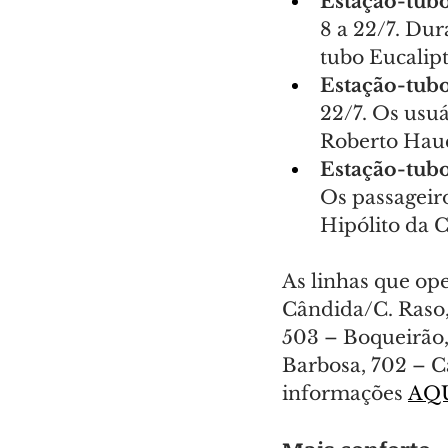
Estação-tub
8 a 22/7. Dur
tubo Eucalipt
Estação-tub
22/7. Os usuá
Roberto Haue
Estação-tubo
Os passageir
Hipólito da C
As linhas que op
Cândida/C. Raso, 
503 – Boqueirão, 
Barbosa, 702 – C
informações 
AQ