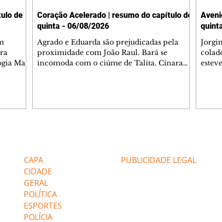
ulo de
Coração Acelerado | resumo do capítulo de
Aveni
quinta - 06/08/2026
quint
m
Agrado e Eduarda são prejudicadas pela
Jorgi
ra
proximidade com João Raul. Bará se
colad
ogia Mau
incomoda com o ciúme de Talita. Cinara
estev
e Rafael
desabafa com Ronei e decide passar uns
infor
dias na casa de Palhares. Agrado pede para
e pro
 casal.
ter uma conversa com Eduarda. Janete
Iran 
 de
confronta Zilá, que garante à irmã que não
Monal
o marido
conhece Verônica. Ronei reconhece uma
Dióge
 seu
possível bolsa de Zilá entre os pertences de
olhei
l
Verônica, e liga para Cinara. Agrado pensa
Verôn
Editorias
Editais Certificados
ntar no
em desfazer sua dupla com Eduarda para
praia
 o
ajudar João Raul sem prejudicar a amiga.
Suele
CAPA
PUBLICIDADE LEGAL
fugir 
CIDADE
GERAL
POLÍTICA
ESPORTES
POLÍCIA