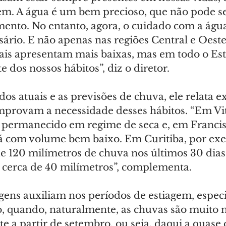
m. A água é um bem precioso, que não pode s
o. No entanto, agora, o cuidado com a água 
ário. E não apenas nas regiões Central e Oeste
is apresentam mais baixas, mas em todo o Esta
e dos nossos hábitos”, diz o diretor.
os atuais e as previsões de chuva, ele relata 
mprovam a necessidade desses hábitos. “Em Vit
 permanecido em regime de seca e, em Francisc
á com volume bem baixo. Em Curitiba, por ex
e 120 milímetros de chuva nos últimos 30 dias
i cerca de 40 milímetros”, complementa.
agens auxiliam nos períodos de estiagem, espec
, quando, naturalmente, as chuvas são muito 
e a partir de setembro, ou seja, daqui a quase 