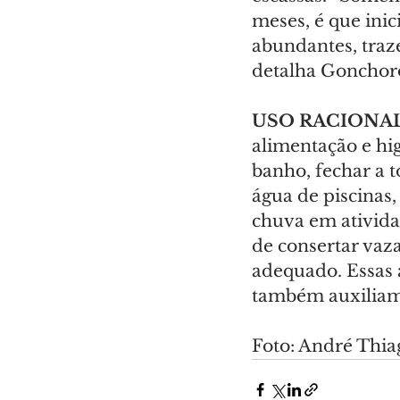
meses, é que ini
abundantes, tra
detalha Gonchor
USO RACIONA
alimentação e hi
banho, fechar a t
água de piscinas,
chuva em ativida
de consertar va
adequado. Essas a
também auxiliam 
Foto: André Thi