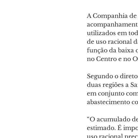
A Companhia de 
acompanhamento d
utilizados em to
de uso racional d
função da baixa 
no Centro e no O
Segundo o direto
duas regiões a S
em conjunto com
abastecimento co
“O acumulado de 
estimado. É impor
uso racional pre