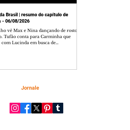
da Brasil | resumo do capítulo de
a - 06/08/2026
nho vê Max e Nina dançando de rosto
o. Tufão conta para Carminha que
e com Lucinda em busca de
mações sobre Rita. Nina despista Max
cura Jorginho, mas não o encontra.
se muda para a casa de Jorginho.
isa pensa em reconquistar Silas.
nes diz a Roni e Leandro que o
ro Tavinho Nunes assistirá ao jogo.
ica e Noêmia perseguem Cadinho na
Siga
Jornale
 deserta. Dolores sugere que Roni peça
n em casamento. Cadinho consegue
da praia