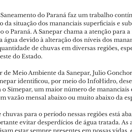
Saneamento do Paraná faz um trabalho contín
a situação dos mananciais superficiais e sub
do o Paraná. A Sanepar chama a atenção para a
a água devido à alteração dos níveis dos mana
quantidade de chuvas em diversas regiões, esp
este do Estado.
r de Meio Ambiente da Sanepar, Julio Gonchoro
anepar identificou, por meio do InfoHidro, des
 o Simepar, um maior número de mananciais 
m vazão mensal abaixo ou muito abaixo da es
chuvas para o período nessas regiões está aba
tante evitar desperdícios de água tratada. As 
cisam estar sempre presentes em nossas vidas, 