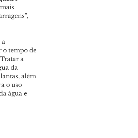
 mais 
rragens”, 
 a 
r o tempo de 
Tratar a 
gua da 
lantas, além 
a o uso 
da água e 