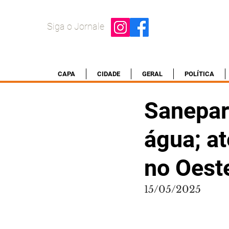
Siga o Jornale
CAPA
CIDADE
GERAL
POLÍTICA
Sanepar 
água; at
no Oest
15/05/2025