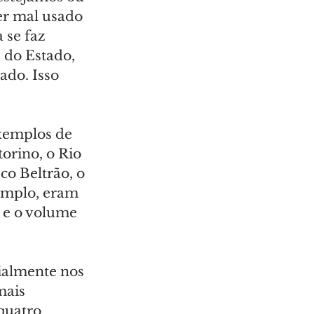
er mal usado 
se faz 
 do Estado, 
do. Isso 
exemplos de 
orino, o Rio 
o Beltrão, o 
emplo, eram 
 e o volume 
ialmente nos 
mais 
quatro 