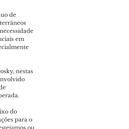
uo de 
terrâneos 
 necessidade 
nciais em 
ecialmente 
sky, nestas 
envolvido 
de 
perada.
ixo do 
ações para o 
estejamos ou 