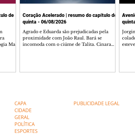
ulo de
Coração Acelerado | resumo do capítulo de
Aveni
quinta - 06/08/2026
quint
m
Agrado e Eduarda são prejudicadas pela
Jorgi
ra
proximidade com João Raul. Bará se
colad
ogia Mau
incomoda com o ciúme de Talita. Cinara
estev
e Rafael
desabafa com Ronei e decide passar uns
infor
dias na casa de Palhares. Agrado pede para
e pro
 casal.
ter uma conversa com Eduarda. Janete
Iran 
 de
confronta Zilá, que garante à irmã que não
Monal
o marido
conhece Verônica. Ronei reconhece uma
Dióge
 seu
possível bolsa de Zilá entre os pertences de
olhei
l
Verônica, e liga para Cinara. Agrado pensa
Verôn
Editorias
Editais Certificados
ntar no
em desfazer sua dupla com Eduarda para
praia
 o
ajudar João Raul sem prejudicar a amiga.
Suele
CAPA
PUBLICIDADE LEGAL
fugir 
CIDADE
GERAL
POLÍTICA
ESPORTES