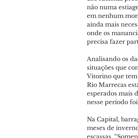
não numa estiage
em nenhum moment
ainda mais necess
onde os manancia
precisa fazer part
Analisando os dad
situações que co
Vitorino que tem
Rio Marrecas est
esperados mais d
nesse período fo
Na Capital, barr
meses de inverno
escassas. “Soment