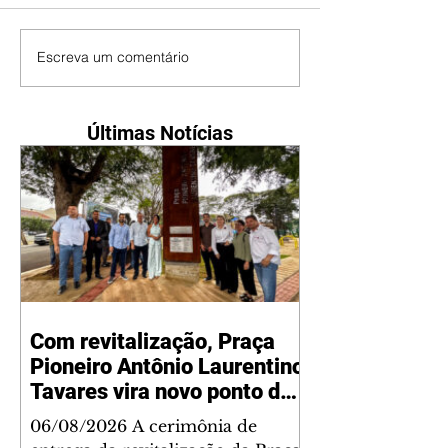
Escreva um comentário
Últimas Notícias
Com revitalização, Praça
Pioneiro Antônio Laurentino
Tavares vira novo ponto de
encontro para famílias e
06/08/2026 A cerimônia de
moradores do Jardim