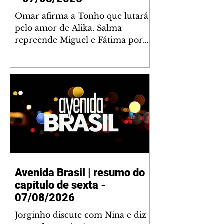
Omar afirma a Tonho que lutará
pelo amor de Alika. Salma
repreende Miguel e Fátima por
terem sido rudes com Omar.
Maria Helena aconselha Manoel
sobre seu namoro com Ana
Maria. Pressionado, Bakari revela
a Jendal que Chinua esteve em
terras inimigas. Omar pede que
Alika o acompanhe até a agência
bancária. Chinua alerta Dumi,
Akin e Ladisa sobre as
desconfianças de Jendal, que
Avenida Brasil | resumo do
sonda Pascoal sobre seu
capítulo de sexta -
conselheiro. Chinua sugere que
Kênia reveja sua decisão de se
07/08/2026
juntar aos rebel
Jorginho discute com Nina e diz