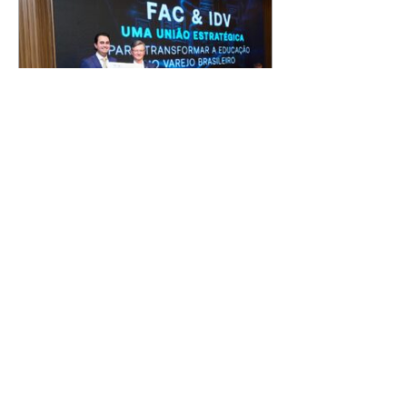
FAC-SP e IDV unem forças
para formar os profissionais
que o novo varejo exige
06/08/2026 Durante décadas, o
varejo brasileiro se transformou,
incorporou tecnologia, digitalizou
operações e reinventou a
experiência de compra. Mas uma
lacuna permaneceu praticamente
inalterada: a formação de
profissionais preparada para