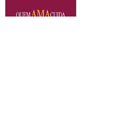
Quem Ama Cuida | resumo
do capítulo de sábado -
08/08/2026
Suely avisa a Ademir para não
chegar mais perto dela. Nancy
sente a indiferença de Camilo.
Tiago diz a Ingrid que ela não
tem competência para presidir a
joalheria. André conta a Pedro
que a associação de advogados
expulsou Ademir. Laurentino