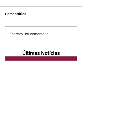
Comentários
Escreva um comentário
Últimas Notícias
Quem Ama Cuida | resumo
do capítulo de sábado -