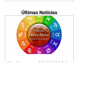
Últimas Notícias
Horóscopo - 09/08/2026
Tenha seu Mapa Astral de
nascimento, o Mapa astral do Ano
de 2026 e 2027, o que os planetas
indicam para o seu: Trabalho,
Amor, Dinheiro, Saúde e Família.
Estudo com 35 páginas. Adquira
já através da nossa loja virtual ou