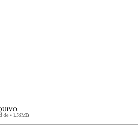
QUIVO
.
Fazer download de • 1.55MB