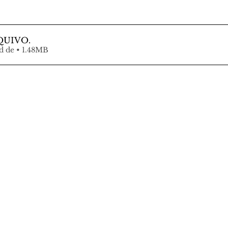
QUIVO
.
Fazer download de • 1.48MB