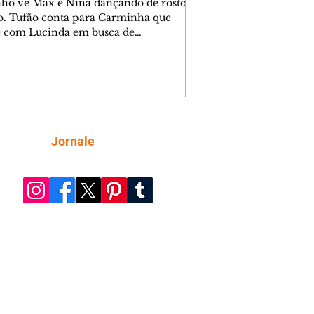
nho vê Max e Nina dançando de rosto
o. Tufão conta para Carminha que
e com Lucinda em busca de
mações sobre Rita. Nina despista Max
cura Jorginho, mas não o encontra.
se muda para a casa de Jorginho.
isa pensa em reconquistar Silas.
nes diz a Roni e Leandro que o
ro Tavinho Nunes assistirá ao jogo.
ica e Noêmia perseguem Cadinho na
Siga
Jornale
 deserta. Dolores sugere que Roni peça
n em casamento. Cadinho consegue
da praia