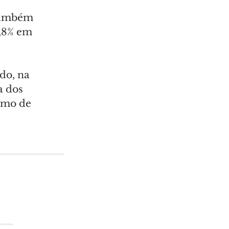
 também 
0,8% em 
o, na 
a dos 
umo de 