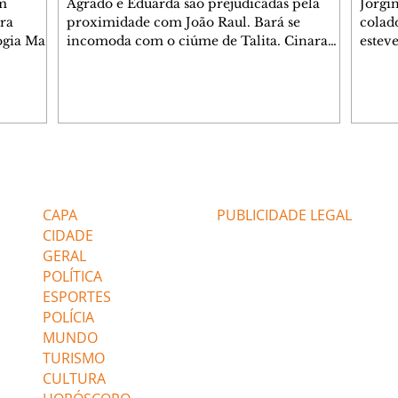
m
Agrado e Eduarda são prejudicadas pela
Jorgi
ra
proximidade com João Raul. Bará se
colad
ogia Mau
incomoda com o ciúme de Talita. Cinara
estev
e Rafael
desabafa com Ronei e decide passar uns
infor
dias na casa de Palhares. Agrado pede para
e pro
 casal.
ter uma conversa com Eduarda. Janete
Iran 
 de
confronta Zilá, que garante à irmã que não
Monal
o marido
conhece Verônica. Ronei reconhece uma
Dióge
 seu
possível bolsa de Zilá entre os pertences de
olhei
l
Verônica, e liga para Cinara. Agrado pensa
Verôn
Editorias
Editais Certificados
ntar no
em desfazer sua dupla com Eduarda para
praia
 o
ajudar João Raul sem prejudicar a amiga.
Suele
CAPA
PUBLICIDADE LEGAL
fugir 
CIDADE
GERAL
POLÍTICA
ESPORTES
POLÍCIA
MUNDO
TURISMO
CULTURA