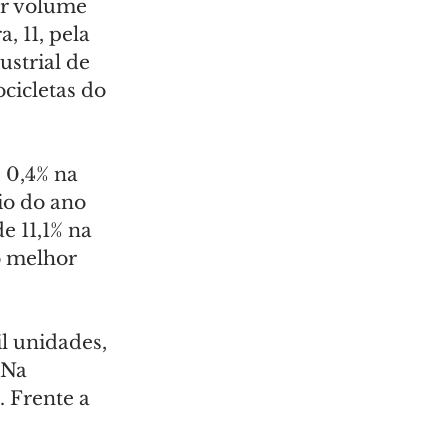
r volume 
, 11, pela 
strial de 
cicletas do 
 0,4% na 
io do ano 
e 11,1% na 
 melhor 
l unidades, 
 Na 
 Frente a 