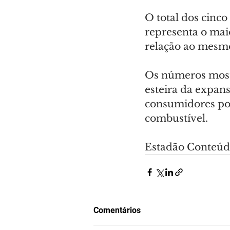
O total dos cinc
representa o maio
relação ao mesm
Os números most
esteira da expans
consumidores por
combustível.
Estadão Conteú
Comentários