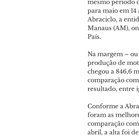
mesmo período de
para maio em 14 a
Abraciclo, a enti
Manaus (AM), ond
País.
Na margem – ou s
produção de moto
chegou a 846,6 mi
comparação com 
resultado, entre 
Conforme a Abrac
foram as melhores
comparação com m
abril, a alta foi d