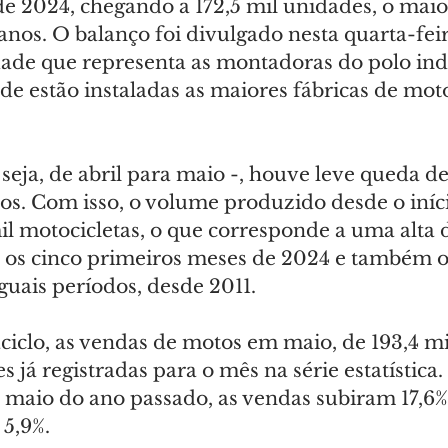
 2024, chegando a 172,5 mil unidades, o maio
nos. O balanço foi divulgado nesta quarta-feira
dade que representa as montadoras do polo indu
e estão instaladas as maiores fábricas de moto
eja, de abril para maio -, houve leve queda de
s. Com isso, o volume produzido desde o iníc
l motocicletas, o que corresponde a uma alta d
os cinco primeiros meses de 2024 e também o
iguais períodos, desde 2011.
iclo, as vendas de motos em maio, de 193,4 mi
 já registradas para o mês na série estatística.
aio do ano passado, as vendas subiram 17,6%.
e 5,9%.