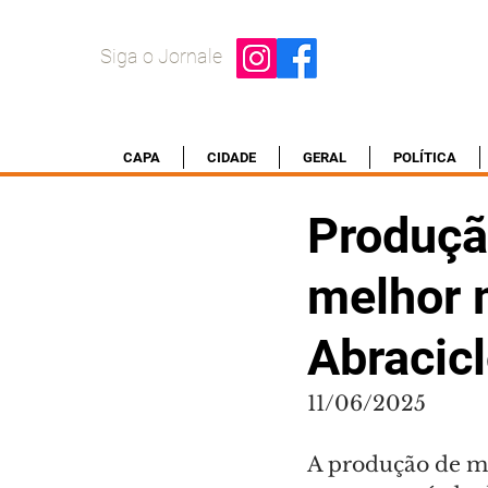
Siga o Jornale
CAPA
CIDADE
GERAL
POLÍTICA
Produçã
melhor 
Abracic
11/06/2025
A produção de mo