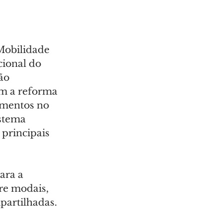
Mobilidade 
ional do 
ão 
om a reforma 
amentos no 
stema 
principais 
ara a 
re modais, 
mpartilhadas.