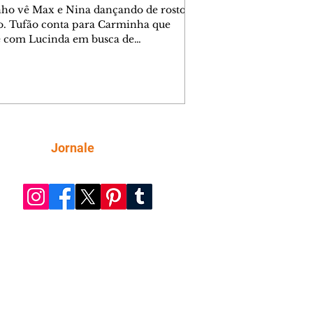
nho vê Max e Nina dançando de rosto
o. Tufão conta para Carminha que
e com Lucinda em busca de
mações sobre Rita. Nina despista Max
cura Jorginho, mas não o encontra.
se muda para a casa de Jorginho.
isa pensa em reconquistar Silas.
nes diz a Roni e Leandro que o
ro Tavinho Nunes assistirá ao jogo.
ica e Noêmia perseguem Cadinho na
Siga
Jornale
 deserta. Dolores sugere que Roni peça
n em casamento. Cadinho consegue
da praia