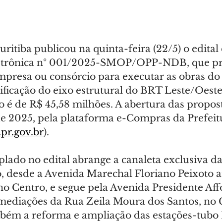
uritiba publicou na quinta-feira (22/5) o edital 
etrônica nº 001/2025-SMOP/OPP-NDB, que pr
mpresa ou consórcio para executar as obras do 
ificação do eixo estrutural do BRT Leste/Oeste
é de R$ 45,58 milhões. A abertura das propost
de 2025, pela plataforma e-Compras da Prefeitu
.pr.gov.br
).
lado no edital abrange a canaleta exclusiva d
, desde a Avenida Marechal Floriano Peixoto a
no Centro, e segue pela Avenida Presidente Aff
mediações da Rua Zeila Moura dos Santos, no C
mbém a reforma e ampliação das estações-tubo 