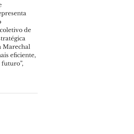
e 
epresenta 
 
coletivo de 
tratégica 
a Marechal 
is eficiente, 
futuro”, 