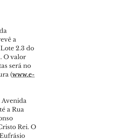
da 
evê a 
Lote 2.3 do 
. O valor 
as será no 
ra (
www.e-
a Avenida 
té a Rua 
onso 
risto Rei. O 
Eufrásio 