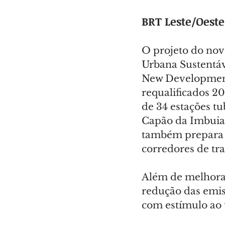
BRT Leste/Oeste
O projeto do nov
Urbana Sustentáv
New Development
requalificados 2
de 34 estações tu
Capão da Imbuia 
também prepara C
corredores de tr
Além de melhorar
redução das emis
com estímulo ao u