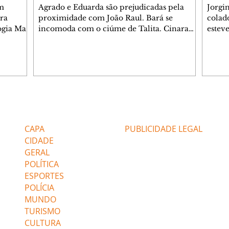
m
Agrado e Eduarda são prejudicadas pela
Jorgi
ra
proximidade com João Raul. Bará se
colad
ogia Mau
incomoda com o ciúme de Talita. Cinara
estev
e Rafael
desabafa com Ronei e decide passar uns
infor
dias na casa de Palhares. Agrado pede para
e pro
 casal.
ter uma conversa com Eduarda. Janete
Iran 
 de
confronta Zilá, que garante à irmã que não
Monal
o marido
conhece Verônica. Ronei reconhece uma
Dióge
 seu
possível bolsa de Zilá entre os pertences de
olhei
l
Verônica, e liga para Cinara. Agrado pensa
Verôn
Editorias
Editais Certificados
ntar no
em desfazer sua dupla com Eduarda para
praia
 o
ajudar João Raul sem prejudicar a amiga.
Suele
CAPA
PUBLICIDADE LEGAL
fugir 
CIDADE
GERAL
POLÍTICA
ESPORTES
POLÍCIA
MUNDO
TURISMO
CULTURA