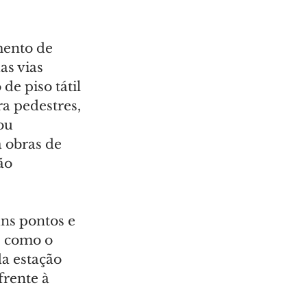
mento de 
as vias 
de piso tátil 
ra pedestres, 
ou 
 obras de 
ão 
ns pontos e 
s como o 
a estação 
rente à 