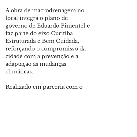
A obra de macrodrenagem no 
local integra o plano de 
governo de Eduardo Pimentel e 
faz parte do eixo Curitiba 
Estruturada e Bem Cuidada, 
reforçando o compromisso da 
cidade com a prevenção e a 
adaptação às mudanças 
climáticas.
Realizado em parceria com o 
Ministério das Cidades, o 
investimento será de R$ 26 
milhões, com recursos 
municipais e do Programa de 
Aceleração do Crescimento 
(PAC), repassados via Caixa 