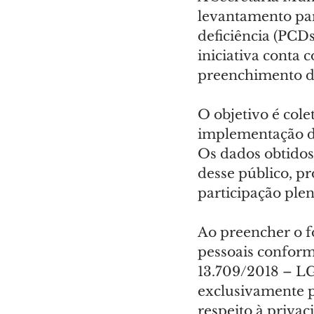
levantamento pa
deficiência (PCDs
iniciativa conta
preenchimento 
O objetivo é col
implementação de 
Os dados obtidos 
desse público, p
participação ple
Ao preencher o f
pessoais conforme
13.709/2018 – LG
exclusivamente p
respeito à privaci