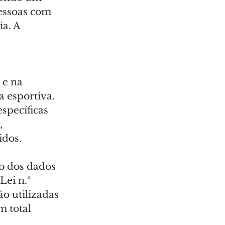
essoas com 
a. A 
 e na 
a esportiva. 
specíficas 
 
idos.
o dos dados 
ei n.º 
o utilizadas 
 total 