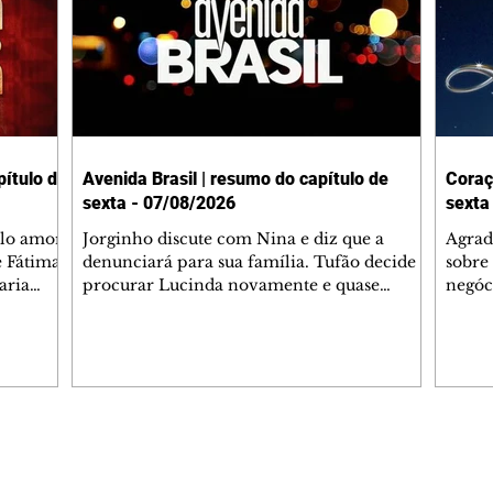
ítulo de
Avenida Brasil | resumo do capítulo de
Coraç
sexta - 07/08/2026
sexta
elo amor
Jorginho discute com Nina e diz que a
Agrad
e Fátima
denunciará para sua família. Tufão decide
sobre 
aria
procurar Lucinda novamente e quase
negóc
u
encontra Nina no lixão. Débora se
Janet
do,
preocupa com Jorginho. Monalisa pede que
Verôn
esteve
Olenka não a deixe sozinha. Tufão
inform
 Alika o
encontra Jorginho e o leva para casa. Max é
procu
. Chinua
hostil com Carminha. Diógenes se irrita
que e
quando Tavinho diz que não negociará o
decep
 Pascoal
passe de Roni por causa de sua sexualidade.
que s
Editorias
Editais Certificados
re que
Janaína admite para Jorginho que Lúcio e
preoc