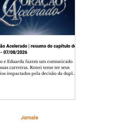
ão Acelerado | resumo do capítulo de
 - 07/08/2026
o e Eduarda fazem um comunicado
suas carreiras. Ronei teme ter seus
ios impactados pela decisão da dupla.
e decide prestar queixa contra
ica. Gael descobre que Naiane passou
ações sigilosas para Talita. Ronei
ra Verônica novamente e descobre
la deixou Bom Retorno. Gael se
ciona com Naiane. Valéria anuncia
e mudará de país, e Eduarda se
Siga
Jornale
upa com Sol. Palhares desconfia de