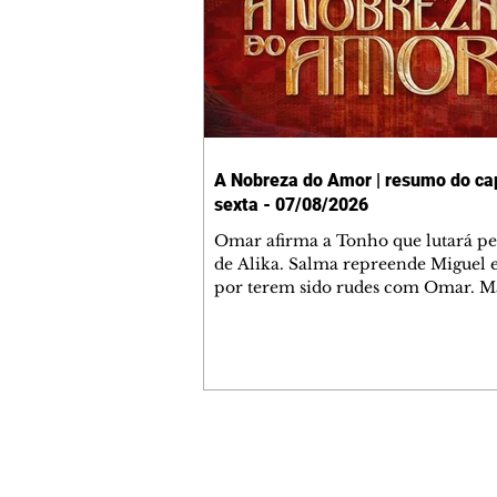
A Nobreza do Amor | resumo do cap
sexta - 07/08/2026
Omar afirma a Tonho que lutará p
de Alika. Salma repreende Miguel 
por terem sido rudes com Omar. M
Helena aconselha Manoel sobre se
namoro com Ana Maria. Pressiona
Bakari revela a Jendal que Chinua 
em terras inimigas. Omar pede que
acompanhe até a agência bancária
alerta Dumi, Akin e Ladisa sobre as
desconfianças de Jendal, que sonda
Contato comercial
sobre seu conselheiro. Chinua suge
mmjornale@gmail.com