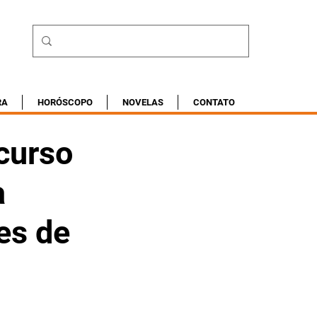
RA
HORÓSCOPO
NOVELAS
CONTATO
 curso
a
es de