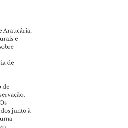
e Araucária, 
rais e 
sobre 
ia de 
 de 
ervação, 
Os 
dos junto à 
, uma 
vo.