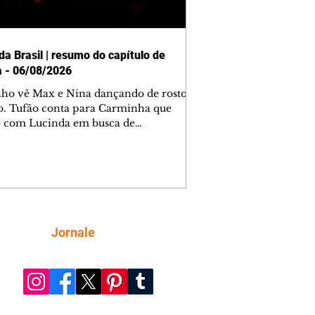
da Brasil | resumo do capítulo de
a - 06/08/2026
nho vê Max e Nina dançando de rosto
o. Tufão conta para Carminha que
e com Lucinda em busca de
mações sobre Rita. Nina despista Max
cura Jorginho, mas não o encontra.
se muda para a casa de Jorginho.
isa pensa em reconquistar Silas.
nes diz a Roni e Leandro que o
ro Tavinho Nunes assistirá ao jogo.
ica e Noêmia perseguem Cadinho na
Siga
Jornale
 deserta. Dolores sugere que Roni peça
n em casamento. Cadinho consegue
da praia