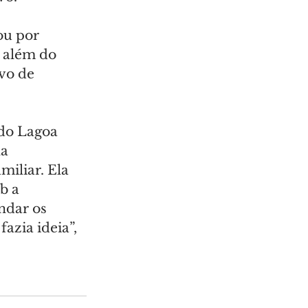
ou por 
 além do 
vo de 
do Lagoa 
a 
iliar. Ela 
b a 
ndar os 
zia ideia”, 