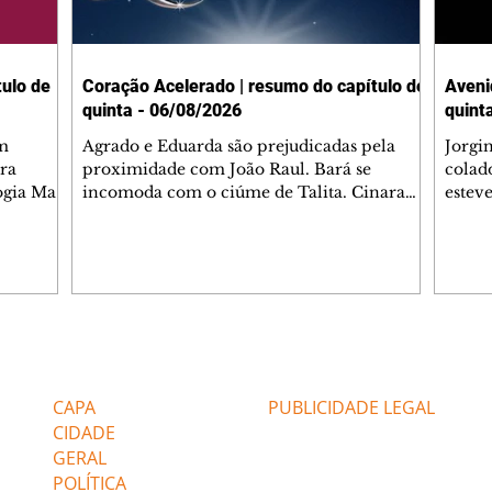
ulo de
Coração Acelerado | resumo do capítulo de
Aveni
quinta - 06/08/2026
quint
m
Agrado e Eduarda são prejudicadas pela
Jorgi
ra
proximidade com João Raul. Bará se
colad
ogia Mau
incomoda com o ciúme de Talita. Cinara
estev
e Rafael
desabafa com Ronei e decide passar uns
infor
dias na casa de Palhares. Agrado pede para
e pro
 casal.
ter uma conversa com Eduarda. Janete
Iran 
 de
confronta Zilá, que garante à irmã que não
Monal
o marido
conhece Verônica. Ronei reconhece uma
Dióge
 seu
possível bolsa de Zilá entre os pertences de
olhei
l
Verônica, e liga para Cinara. Agrado pensa
Verôn
Editorias
Editais Certificados
ntar no
em desfazer sua dupla com Eduarda para
praia
 o
ajudar João Raul sem prejudicar a amiga.
Suele
CAPA
PUBLICIDADE LEGAL
fugir 
CIDADE
GERAL
POLÍTICA