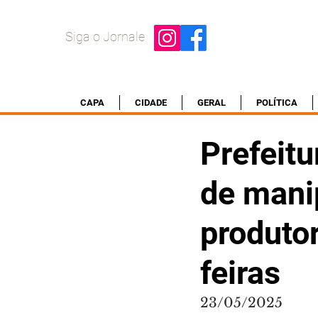
Siga o Jornale
CAPA
CIDADE
GERAL
POLÍTICA
Prefeitu
de mani
produtor
feiras
23/05/2025