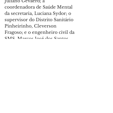
Juliano Gevaerd; a 
coordenadora de Saúde Mental 
da secretaria, Luciana Sydor; o 
supervisor do Distrito Sanitário 
Pinheirinho, Cleverson 
Fragoso; e o engenheiro civil da 
SMS, Marcos José dos Santos.
Foto: Pedro Ribas/SECOM
CIDADE
Comentários
Escreva um comentário