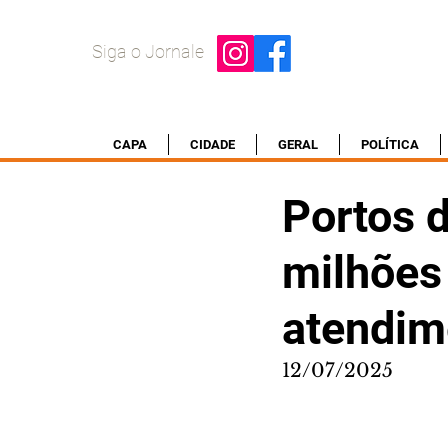
Siga o Jornale
CAPA
CIDADE
GERAL
POLÍTICA
Portos 
milhões 
atendim
12/07/2025