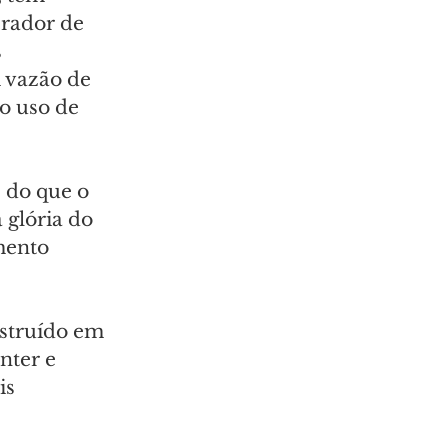
erador de 
 
 vazão de 
o uso de 
 do que o 
 glória do 
mento 
nstruído em 
nter e 
s 