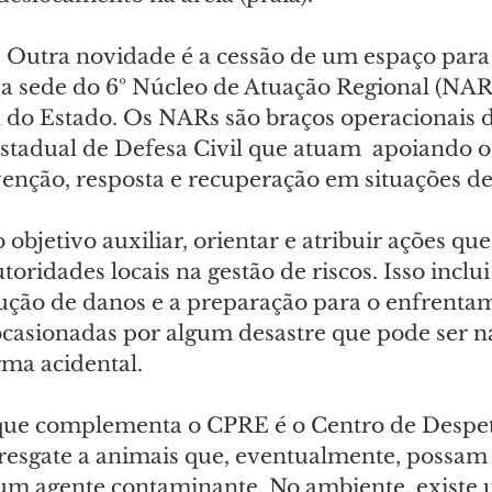
- Outra novidade é a cessão de um espaço para 
a sede do 6º Núcleo de Atuação Regional (NAR)
l do Estado. Os NARs são braços operacionais d
tadual de Defesa Civil que atuam  apoiando o
enção, resposta e recuperação em situações de
bjetivo auxiliar, orientar e atribuir ações qu
oridades locais na gestão de riscos. Isso inclui
ução de danos e a preparação para o enfrenta
 ocasionadas por algum desastre que pode ser n
ma acidental.
que complementa o CPRE é o Centro de Despet
 resgate a animais que, eventualmente, possam 
gum agente contaminante. No ambiente, existe 