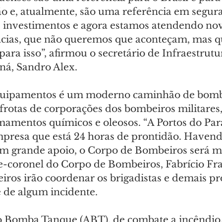
e, atualmente, são uma referência em segura
s investimentos e agora estamos atendendo nov
ncias, que não queremos que aconteçam, mas qu
ara isso”, afirmou o secretário de Infraestrutu
ná, Sandro Alex.
uipamentos é um moderno caminhão de bomb
 frotas de corporações dos bombeiros militares,
amentos químicos e oleosos. “A Portos do Par
resa que está 24 horas de prontidão. Havend
m grande apoio, o Corpo de Bombeiros será mo
e-coronel do Corpo de Bombeiros, Fabrício Fra
ros irão coordenar os brigadistas e demais pro
de algum incidente.
 Bomba Tanque (ABT), de combate a incêndio,