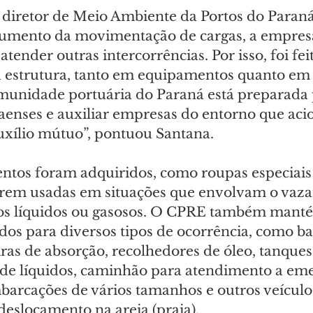
diretor de Meio Ambiente da Portos do Paraná,
umento da movimentação de cargas, a empresa
tender outras intercorrências. Por isso, foi feit
estrutura, tanto em equipamentos quanto em 
omunidade portuária do Paraná está preparada 
aenses e auxiliar empresas do entorno que aci
uxílio mútuo”, pontuou Santana.
tos foram adquiridos, como roupas especiais
erem usadas em situações que envolvam o vaz
os líquidos ou gasosos. O CPRE também manté
dos para diversos tipos de ocorrência, como ba
ras de absorção, recolhedores de óleo, tanques
e líquidos, caminhão para atendimento a eme
barcações de vários tamanhos e outros veículos
deslocamento na areia (praia).