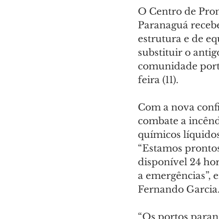
O Centro de Pron
Paranaguá receb
estrutura e de e
substituir o anti
comunidade portu
feira (11).
Com a nova confi
combate a incênd
químicos líquidos
“Estamos prontos
disponível 24 ho
a emergências”, e
Fernando Garcia
“Os portos paran