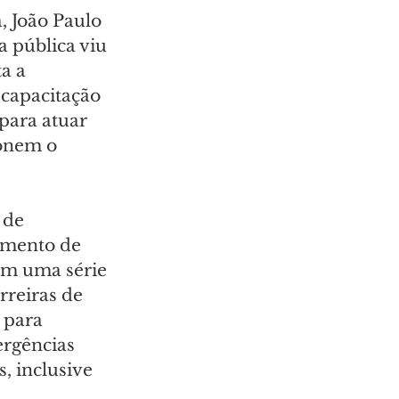
 João Paulo 
 pública viu 
a a 
capacitação 
para atuar 
onem o 
 de 
amento de 
m uma série 
rreiras de 
 para 
rgências 
, inclusive 