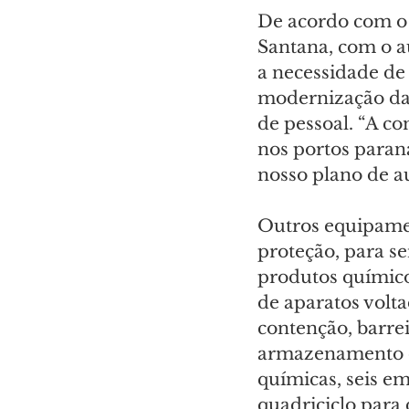
De acordo com o 
Santana, com o a
a necessidade de a
modernização da 
de pessoal. “A c
nos portos paran
nosso plano de a
Outros equipamen
proteção, para s
produtos químic
de aparatos volta
contenção, barrei
armazenamento d
químicas, seis em
quadriciclo para 