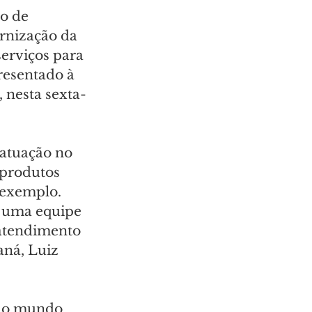
o de 
rnização da 
erviços para 
resentado à 
 nesta sexta-
 atuação no 
 produtos 
 exemplo. 
 uma equipe 
atendimento 
aná, Luiz 
a o mundo 