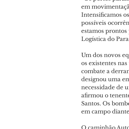
em movimentação 
Intensificamos o
possíveis ocorrê
estamos prontos p
Logística do Para
Um dos novos eq
os existentes nas
combate a derram
designou uma emp
necessidade de u
afirmou o tenent
Santos. Os bombei
em campo diante 
O caminhão Auto