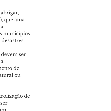
abrigar, 
, que atua 
a 
s municípios 
 desastres.
e devem ser 
 a 
mento de 
atural ou 
rolização de 
ser 
um 