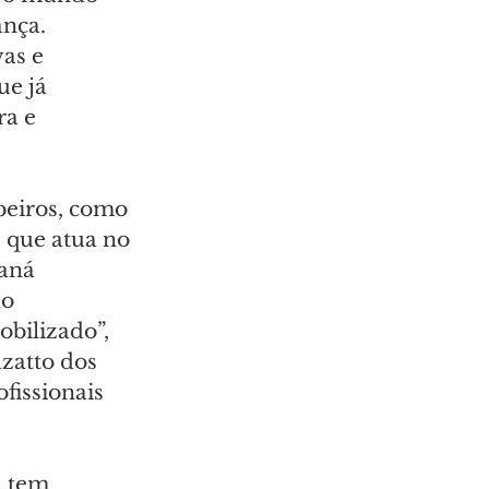
nça. 
as e 
e já 
ra e 
eiros, como 
 que atua no 
aná 
o 
bilizado”, 
zatto dos 
fissionais 
 tem 