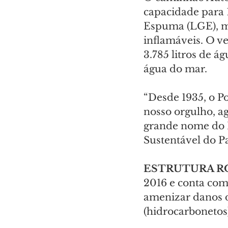
capacidade para 1
Espuma (LGE), m
inflamáveis. O v
3.785 litros de á
água do mar.
“Desde 1935, o P
nosso orgulho, ag
grande nome do P
Sustentável do P
ESTRUTURA R
2016 e conta com 
amenizar danos d
(hidrocarbonetos