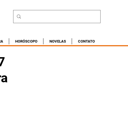
RA
HORÓSCOPO
NOVELAS
CONTATO
7
ra