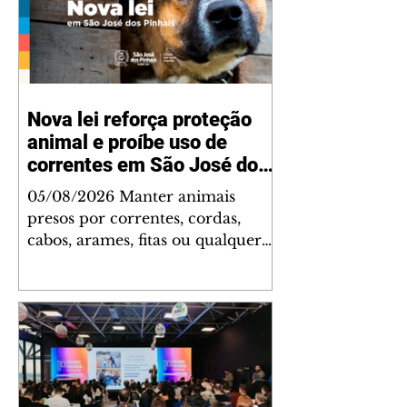
Nova lei reforça proteção
animal e proíbe uso de
correntes em São José dos
Pinhais
05/08/2026 Manter animais
presos por correntes, cordas,
cabos, arames, fitas ou qualquer
outro tipo de contenção passou a
ser proibido em São José dos
Pinhais. A mudança está prevista
na Lei Municipal nº 4.960/2026,
que alterou a Lei nº 4.231/2023 e
reforça as normas de proteção e
bem-estar animal no município.