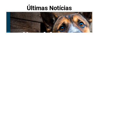
Últimas Notícias
Nova lei reforça proteção
animal e proíbe uso de
correntes em São José dos
Pinhais
05/08/2026 Manter animais
presos por correntes, cordas,
cabos, arames, fitas ou qualquer
outro tipo de contenção passou a
ser proibido em São José dos
Pinhais. A mudança está prevista