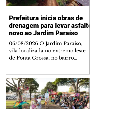
Prefeitura inicia obras de
drenagem para levar asfalto
novo ao Jardim Paraíso
06/08/2026 O Jardim Paraíso,
vila localizada no extremo leste
de Ponta Grossa, no bairro
Uvaranas, começou nesta semana
a receber obras de drenagem de
águas pluviais, primeira etapa do
projeto de pavimentação das ruas
da comunidade. Serão
pavimentados 39 trechos de ruas,
totalizando oito quilômetros de
asfalto, com investimentos de R$
26,7 milhões. A prefeita Elizabeth
Schmidt vistoriou o início dos