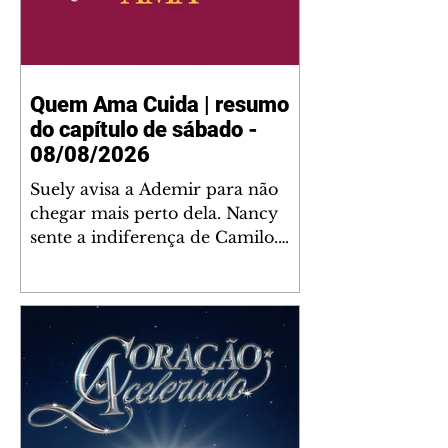
Quem Ama Cuida | resumo
do capítulo de sábado -
08/08/2026
Suely avisa a Ademir para não
chegar mais perto dela. Nancy
sente a indiferença de Camilo.
Tiago diz a Ingrid que ela não
tem competência para presidir a
joalheria. André conta a Pedro
que a associação de advogados
expulsou Ademir. Laurentino
contrata Adriana para servir no
restaurante. Adriana vê Pedro e
Bruna no restaurante. Bruna